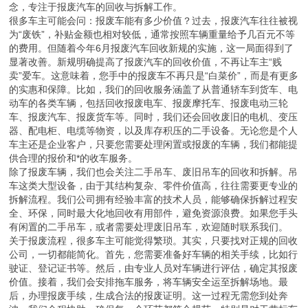
念，专注于报废汽车的回收与拆解工作。
很多车主可能会问：报废车能有多少价值？过去，报废汽车往往被视
为“废铁”，补贴金额也相对较低，通常按照车辆重量给予几百元不等
的费用。但随着今年6月报废汽车回收新规的实施，这一局面得到了
显著改善。新规明确提高了报废汽车的回收价值，不再让车主“贱
卖”爱车。这意味着，您手中的报废车不再只是“白菜价”，而是有更多
的实惠和保障。比如，我们的回收服务涵盖了从普通轿车到货车、电
动车的各类车辆，包括回收报废电车、报废摩托车、报废电动三轮
车、报废汽车、报废货车等。同时，我们还会回收废旧的电机、变压
器、配电柜、电缆等物资，以及库存积压的二手设备。无论您是个人
车主还是企业客户，只要您需要处理闲置或报废的车辆，我们都能提
供合理的报价和*的收车服务。
除了报废车辆，我们也会关注二手吊车、废旧吊车的回收和拆解。吊
车这类大型设备，由于其结构复杂、零件价值高，往往需要更专业的
拆解流程。我们公司拥有经验丰富的技术人员，能够确保拆解过程安
全、环保，同时最大化地回收有用部件，避免资源浪费。如果您手头
有闲置的二手吊车，或者需要处理废旧吊车，欢迎随时联系我们。
关于报废流程，很多车主可能觉得繁琐。其实，只要找对正规的回收
公司，一切都能简化。首先，您需要准备好车辆的相关手续，比如行
驶证、登记证书等。然后，由专业人员对车辆进行评估，确定其报废
价值。接着，我们会安排拖车服务，将车辆安全运至拆解场地。最
后，办理报废手续，生成合法的报废证明。这一过程无需您到处奔