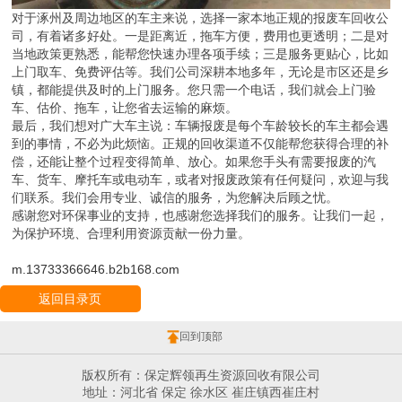
对于涿州及周边地区的车主来说，选择一家本地正规的报废车回收公
司，有着诸多好处。一是距离近，拖车方便，费用也更透明；二是对
当地政策更熟悉，能帮您快速办理各项手续；三是服务更贴心，比如
上门取车、免费评估等。我们公司深耕本地多年，无论是市区还是乡
镇，都能提供及时的上门服务。您只需一个电话，我们就会上门验
车、估价、拖车，让您省去运输的麻烦。
最后，我们想对广大车主说：车辆报废是每个车龄较长的车主都会遇
到的事情，不必为此烦恼。正规的回收渠道不仅能帮您获得合理的补
偿，还能让整个过程变得简单、放心。如果您手头有需要报废的汽
车、货车、摩托车或电动车，或者对报废政策有任何疑问，欢迎与我
们联系。我们会用专业、诚信的服务，为您解决后顾之忧。
感谢您对环保事业的支持，也感谢您选择我们的服务。让我们一起，
为保护环境、合理利用资源贡献一份力量。
m.13733366646.b2b168.com
返回目录页
回到顶部
版权所有：保定辉领再生资源回收有限公司
地址：河北省 保定 徐水区 崔庄镇西崔庄村