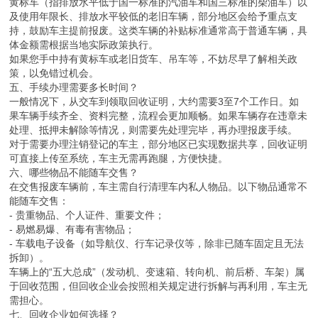
黄标车（指排放水平低于国一标准的汽油车和国三标准的柴油车）以
及使用年限长、排放水平较低的老旧车辆，部分地区会给予重点支
持，鼓励车主提前报废。这类车辆的补贴标准通常高于普通车辆，具
体金额需根据当地实际政策执行。
如果您手中持有黄标车或老旧货车、吊车等，不妨尽早了解相关政
策，以免错过机会。
五、手续办理需要多长时间？
一般情况下，从交车到领取回收证明，大约需要3至7个工作日。如
果车辆手续齐全、资料完整，流程会更加顺畅。如果车辆存在违章未
处理、抵押未解除等情况，则需要先处理完毕，再办理报废手续。
对于需要办理注销登记的车主，部分地区已实现数据共享，回收证明
可直接上传至系统，车主无需再跑腿，方便快捷。
六、哪些物品不能随车交售？
在交售报废车辆前，车主需自行清理车内私人物品。以下物品通常不
能随车交售：
- 贵重物品、个人证件、重要文件；
- 易燃易爆、有毒有害物品；
- 车载电子设备（如导航仪、行车记录仪等，除非已随车固定且无法
拆卸）。
车辆上的“五大总成”（发动机、变速箱、转向机、前后桥、车架）属
于回收范围，但回收企业会按照相关规定进行拆解与再利用，车主无
需担心。
七、回收企业如何选择？