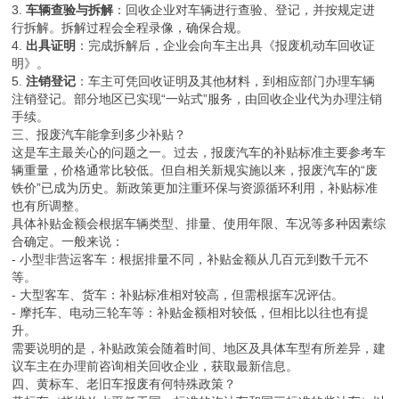
3.
车辆查验与拆解
：回收企业对车辆进行查验、登记，并按规定进
行拆解。拆解过程会全程录像，确保合规。
4.
出具证明
：完成拆解后，企业会向车主出具《报废机动车回收证
明》。
5.
注销登记
：车主可凭回收证明及其他材料，到相应部门办理车辆
注销登记。部分地区已实现“一站式”服务，由回收企业代为办理注销
手续。
三、报废汽车能拿到多少补贴？
这是车主最关心的问题之一。过去，报废汽车的补贴标准主要参考车
辆重量，价格通常比较低。但自相关新规实施以来，报废汽车的“废
铁价”已成为历史。新政策更加注重环保与资源循环利用，补贴标准
也有所调整。
具体补贴金额会根据车辆类型、排量、使用年限、车况等多种因素综
合确定。一般来说：
- 小型非营运客车：根据排量不同，补贴金额从几百元到数千元不
等。
- 大型客车、货车：补贴标准相对较高，但需根据车况评估。
- 摩托车、电动三轮车等：补贴金额相对较低，但相比以往也有提
升。
需要说明的是，补贴政策会随着时间、地区及具体车型有所差异，建
议车主在办理前咨询相关回收企业，获取最新信息。
四、黄标车、老旧车报废有何特殊政策？