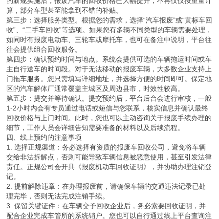
的新规实施后，报废汽车的回收价格已大幅提升，不再仅仅按重量计
算，部分车型甚至能拿到不错的补贴。
第三步：选择服务类型。根据您的需求，选择“汽车报废”或“黄标车回
收”、“二手车回收”等选项。如果您有多辆不同类型的车辆需要处理，
如同时有报废电动车、三轮车或摩托车，也可在备注中说明，平台往
往会提供组合回收服务。
第四步：确认预约时间与地点。系统会提供可选的车辆拖运时间或车
主自行送车的时间段。对于无法移动的报废车辆，大多数企业支持上
门拖车服务。您只需填写详细地址，并选择方便的时间即可。保定地
区的汽车解体厂通常覆盖主城区及周边县市，时效性较高。
第五步：提交并等待确认。提交预约后，平台后台会进行审核，一般
1-2小时内会有专员通过电话或短信与您联系，核实信息并确认最终
回收价格与上门时间。此时，您也可以主动咨询关于报废手续办理的
细节，工作人员会详细告知需要准备的材料以及后续流程。
四、线上预约的注意事项
1. 选择正规渠道：务必选择有资质的报废车回收公司，避免将车辆
交给非法拆解点，否则可能导致车辆信息被恶意使用，甚至引发法律
责任。正规公司会开具《报废机动车回收证明》，并协助办理注销登
记。
2. 提前解除违章：在办理报废前，请确保车辆的交通违法记录已处
理完毕，否则无法完成注销手续。
3. 保留关键证件：在车辆交予回收企业后，务必索要回收证明，并
配合企业完成车管所的系统销户。您也可以自行通过线上平台查询注