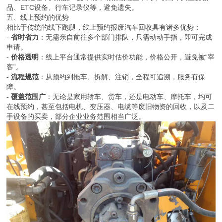
品、ETC设备、行车记录仪等，避免遗失。
五、线上预约的优势
相比于传统的线下跑腿，线上预约报废汽车回收具有诸多优势：
-
省时省力
：无需亲自前往多个部门排队，只需动动手指，即可完成
申请。
-
价格透明
：线上平台通常提供实时估价功能，价格公开，避免被“宰
客”。
-
流程规范
：从预约到拖车、拆解、注销，全程可追溯，服务有保
障。
-
覆盖范围广
：无论是家用轿车、货车，还是电动车、摩托车，均可
在线预约，甚至包括电机、变压器、电缆等废旧物资的回收，以及二
手设备的买卖，部分企业业务范围相当广泛。