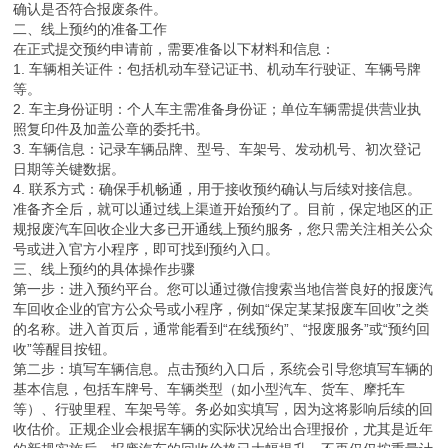
确认是否符合报废条件。
二、线上预约的准备工作
在正式提交预约申请前，需要准备以下材料和信息：
1. 车辆相关证件：包括机动车登记证书、机动车行驶证、车辆号牌
等。
2. 车主身份证明：个人车主需准备身份证；单位车辆需提供营业执
照复印件及加盖公章的委托书。
3. 车辆信息：记录车辆品牌、型号、车架号、发动机号、初次登记
日期等关键数据。
4. 联系方式：确保手机畅通，用于接收预约确认与后续对接信息。
准备齐全后，就可以通过线上渠道开始预约了。目前，保定地区的正
规报废汽车回收企业大多已开通线上预约服务，您只需关注相关公众
号或进入官方小程序，即可找到预约入口。
三、线上预约的具体操作步骤
第一步：进入预约平台。您可以通过微信搜索当地信誉良好的报废汽
车回收企业的官方公众号或小程序，例如“保定某某报废车回收”之类
的名称。进入首页后，通常能看到“在线预约”、“报废服务”或“预约回
收”等醒目按钮。
第二步：填写车辆信息。点击预约入口后，系统会引导您填写车辆的
基本信息，包括车牌号、车辆类型（如小型汽车、货车、摩托车
等）、行驶里程、车架号等。务必如实填写，因为这将影响后续的回
收估价。正规企业会根据车辆的实际状况给出合理报价，尤其是近年