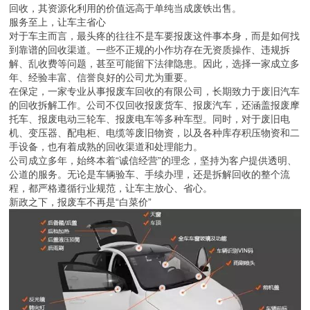
回收再利用，不仅符合绿色发展的理念，也能为车主争取到更好的回
收价格。比如一些废旧吊车、二手吊车、黄标车等，通过正规拆解和
回收，其资源化利用的价值远高于单纯当成废铁出售。
服务至上，让车主省心
对于车主而言，最头疼的往往不是车要报废这件事本身，而是如何找
到靠谱的回收渠道。一些不正规的小作坊存在无资质操作、违规拆
解、乱收费等问题，甚至可能留下法律隐患。因此，选择一家成立多
年、经验丰富、信誉良好的公司尤为重要。
在保定，一家专业从事报废车回收的有限公司，长期致力于废旧汽车
的回收拆解工作。公司不仅回收报废货车、报废汽车，还涵盖报废摩
托车、报废电动三轮车、报废电车等多种车型。同时，对于废旧电
机、变压器、配电柜、电缆等废旧物资，以及各种库存积压物资和二
手设备，也有着成熟的回收渠道和处理能力。
公司成立多年，始终本着“诚信经营”的理念，坚持为客户提供透明、
公道的服务。无论是车辆验车、手续办理，还是拆解回收的整个流
程，都严格遵循行业规范，让车主放心、省心。
新政之下，报废车不再是“白菜价”