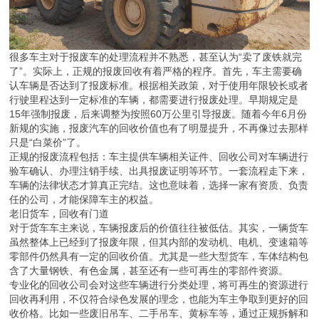
很多车主对于报废车的处理流程并不熟悉，甚至认为“卖了废铁就完
了”。实际上，正规的报废回收有着严格的程序。首先，车主需要确
认车辆是否达到了报废标准。根据相关政策，对于使用年限较长或者
行驶里程达到一定标准的车辆，都需要进行报废处理。早期规定是
15年强制报废，后来调整为按照60万公里引导报废。随着今年6月份
新规的实施，报废汽车的回收价值也有了明显提升，不再像过去那样
只是“白菜价”了。
正规的报废流程包括：车主提供车辆相关证件、回收公司对车辆进行
验车确认、办理注销手续、出具报废证明等环节。一套流程走下来，
车辆的法律状态才算真正完结。这也意味着，选择一家有资质、负责
任的公司，才能保障车主的权益。
老旧货车，回收有门道
对于货车车主来说，车辆报废后的价值往往被低估。其实，一辆货车
虽然整体上已经到了报废年限，但其内部的发动机、电机、变速箱等
零部件仍然具有一定的回收价值。尤其是一些大型货车，车体结构包
含了大量钢铁、有色金属，甚至还有一些可再生的零部件资源。
专业化的回收公司会对这些车辆进行分类处理，将可再生的资源进行