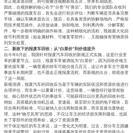
严重碰撞的报废车后，首先会进行初步评估：判断车辆是否具备完整
手续，确认车辆来源合法；随后，在具备资质的拆解场地内，严格按
照技术规范操作。从排放油液、拆卸电池、到剥离内饰、分解零配
件，每一步都有明确的操作标准。这种精细化的流程，既能最大化回
收可利用资源（如金属材料、可修复零部件），又能确保有害物质得
到安全处置。
二、新政下的报废车回收：从“白菜价”到价值提升
自今年6月起，我国针对报废汽车回收的新规正式实施，这是行业变
革的重要节点。以往，报废车常被调侃为“白菜价”，因为回收价格主
要依据车重，一辆普通的轿车可能仅值几百元，这让许多车主宁愿将
事故车长期闲置，也不愿走正规报废流程。而新规的出台，彻底改变
了这一局面。
新规强调，报废汽车的回收应当基于车辆的实际状况和资源价值进行
合理评估，而非单一以重量计价。这意味着，一辆曾经行驶里程较
短、核心部件状态尚可的事故车，可能获得比以往更高的回收补偿。
例如，其搭载的发动机总成、变速箱、甚至部分无损的电子模块，若
符合再利用标准，可以被纳入合法再制造体系，而非直接当废铁处
理。这种“物尽其用”的思路，不仅让车主的经济损失降到最低，也延
长了零部件的使用寿命，减少了资源浪费。
对于保定地区的车主来说，这一变化尤为明显。过去，部分车主因嫌
报废手续繁琐、补贴过低，选择将事故车低价卖给无资质的路边小
贩，结果车辆被非法拆除后流入市场，酿成后续纠纷。而现在，随着