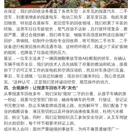
在保定，我们的回收业务覆盖了各类车型：从常见的报废汽车、二手
货车，到逐渐增多的报废电车、电动三轮车，甚至变压器、电机等废
旧物资。特别是在黄标车、老旧货车的回收领域，我们积累了丰富的
经验。这类车往往车龄较长，尾气排放不达标，且行驶环境复杂，磨
损严重。通过合规拆解，我们将车架、钢板等高强度材料送往炼钢厂
回炉，将铜线、铝制件分拣给专业回收商，将可用的二手吊车、二手
设备进行检测后推向再流通市场。这种闭环模式，既减少了采矿炼钢
的能耗，也降低了垃圾处理的压力。
最近，一位车主送来了一辆因侧翻事故导致A柱断裂的轿车。在确认
车辆手续齐全后，我们的技术人员先抽取了存量的燃油和机油，接着
拆下了仍可正常工作的发电机和空调压缩机，然后对车身进行压扁。
事后，车主感慨：“以前总怕麻烦，现在你们服务到位，我心里也踏
实。”这种认可，正是我们坚持诚信经营、规范操作的动力。
四、合规操作：让报废车回收不再“灰色”
从事报废车回收多年，我们深知“规矩”二字的分量。从接手车辆的第
一秒起，就要与交管部门联动，确保每辆车的号牌、行驶证、登记证
书完整注销，防止车辆套牌或违规上路。在拆解环节，我们配备了专
业的截断设备、液压剪切机以及环保的油液收集系统，杜绝污水横
流、粉尘飞扬。同时，我们定期组织员工参加安全培训，从叉车驾驶
到火焰切割，每个环节都要求持证上岗。
或许有人会问：面对严重碰撞的事故车，为何不像普通修理厂一
样“修修再用”？实际上，车身结构一旦变形，其力学性能就不可逆
转。如果在未彻底报废的情况下违规翻新，无异于制造马路杀手。因