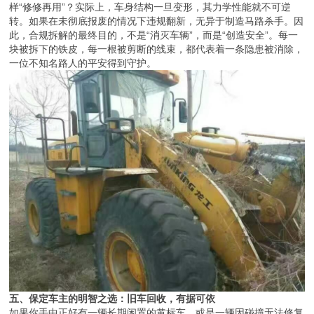
此，合规拆解的最终目的，不是“消灭车辆”，而是“创造安全”。每一
块被拆下的铁皮，每一根被剪断的线束，都代表着一条隐患被消除，
一位不知名路人的平安得到守护。
五、保定车主的明智之选：旧车回收，有据可依
如果你手中正好有一辆长期闲置的黄标车，或是一辆因碰撞无法修复
的旧车，不妨考虑正规的报废渠道。不再为“找谁办、怎么办”而烦