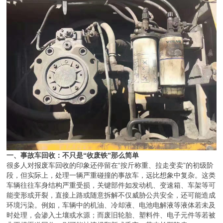
一、事故车回收：不只是“收废铁”那么简单
很多人对报废车回收的印象还停留在“按斤称重、拉走变卖”的初级阶
段，但实际上，处理一辆严重碰撞的事故车，远比想象中复杂。这类
车辆往往车身结构严重受损，关键部件如发动机、变速箱、车架等可
能变形或开裂，直接上路或随意拆解不仅威胁公共安全，还可能造成
环境污染。例如，车辆中的机油、冷却液、电池电解液等液体若未及
时处理，会渗入土壤或水源；而废旧轮胎、塑料件、电子元件等若被
非正规渠道回收，则可能被违规翻新或丢弃，带来长期隐患。
因此，合规拆解的核心在于“分类”与“善后”。我们的专业团队在收到