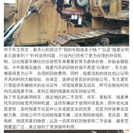
对于车主而言，最关心的莫过于“我的车能值多少钱？”以及“报废证明
多久能拿到？”针对这些问题，行业内已经有了更为合理的补偿机
制。以往报废车辆往往仅按照车身重量折算为废铁价格，补贴金额较
低。今年新规实施后，报废汽车的回收价值不再是“白菜价”，车主能
够获得更为公平、合理的回收费用。同时，报废流程的优化也让证明
开具的时间大幅缩短。在保定，选择信誉良好的回收公司，车主通常
只需提供车辆相关的合法证件，经现场查验无误后，即可在较短时间
内完成报废手续，拿到正规的报废机动车回收证明。
除了常见的家用轿车，保定地区的二手货车、吊车、黄标车、报废摩
托车的回收需求同样旺盛。这些车辆由于使用环境复杂，部件老化速
度更快，及时报废不仅是对公共道路安全的负责，也是为环保事业贡
献力量。回收公司不仅回收报废车辆，还长期回收电机、变压器、配
电柜、电缆等废旧物资，以及一切库存积压物资和二手设备，服务范
围覆盖广泛，真正做到了资源循环利用。