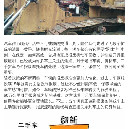
汽车作为现代生活中不可或缺的交通工具，陪伴我们走过了无数个忙
碌的清晨与黄昏。随着时光流逝，每一辆车都会有它需要“退休”的时
刻。在保定，如何高效、合规地完成报废机动车回收，并快速开具报
废证明，已经成为许多车主关注的焦点。对于老旧车辆、黄标车、二
手货车乃至报废摩托车的处理，选择一家专业、诚信的回收公司至关
重要。
随着政策的不断调整，车辆的报废标准也更加人性化。过去，车辆服
役满15年就需要面临强制报废，这让不少使用频率低、保养得当的
车主感到可惜。如今，车辆的报废标准已从年限转变为行驶里程，
60万公里引导报废成为新的基准。这意味着，只要车辆保养良好，
使用寿命能够更合理地延长。不过，当车辆真正达到报废条件或车主
主动选择报废时，报废流程的顺畅与否直接关系到车主的切身利益。