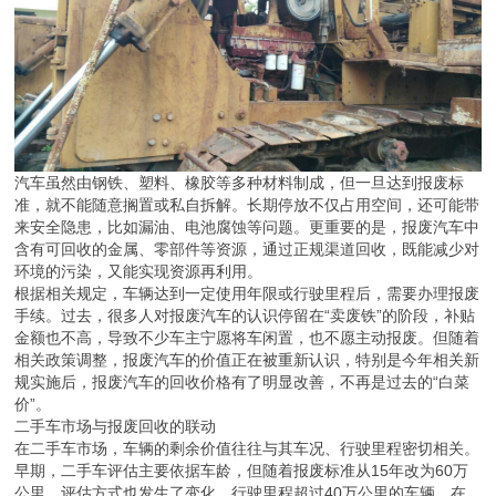
汽车虽然由钢铁、塑料、橡胶等多种材料制成，但一旦达到报废标
准，就不能随意搁置或私自拆解。长期停放不仅占用空间，还可能带
来安全隐患，比如漏油、电池腐蚀等问题。更重要的是，报废汽车中
含有可回收的金属、零部件等资源，通过正规渠道回收，既能减少对
环境的污染，又能实现资源再利用。
根据相关规定，车辆达到一定使用年限或行驶里程后，需要办理报废
手续。过去，很多人对报废汽车的认识停留在“卖废铁”的阶段，补贴
金额也不高，导致不少车主宁愿将车闲置，也不愿主动报废。但随着
相关政策调整，报废汽车的价值正在被重新认识，特别是今年相关新
规实施后，报废汽车的回收价格有了明显改善，不再是过去的“白菜
价”。
二手车市场与报废回收的联动
在二手车市场，车辆的剩余价值往往与其车况、行驶里程密切相关。
早期，二手车评估主要依据车龄，但随着报废标准从15年改为60万
公里，评估方式也发生了变化。行驶里程超过40万公里的车辆，在