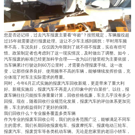
您是否还记得，过去汽车报废主要看“年龄”？按照规定，车辆服役超
过15年就需要进行报废处理。这让不少车主感到困扰：平时用车频
率不高，车况良好，仅仅因为年限到了就不得不报废，实在有些可
惜。政策制定者也考虑到了这一现实情况，及时做出了调整。如今，
汽车报废的标准已经更加科学合理——改为以行驶里程为主要依据，
当车辆累计行驶达到60万公里时，才需要办理报废手续。这一改
变，让那些保养良好、使用频率不高的车辆，能够继续发挥价值，充
分体现了对车主实际需求的尊重。
同时，今年6月正式实施的报废汽车回收新规，更是带来了重大利
好。新规实施后，报废汽车不再是人们印象中的“白菜价”。以往，报
废车辆往往只能按车身重量计算，回收价格低廉，车主几乎没有多少
回报。现在，随着回收行业规范化发展，报废汽车的评估体系更加完
善，车主的权益得到了更好的保障。
我们回收什么？专业服务覆盖多类车辆
作为专业的报废车回收公司，我们的业务范围广泛，能够满足不同车
主的需求。我们长期回收报废电车、报废摩托车、报废电动三轮车、
报废汽车、报废货车等各类机动车辆。无论是您家里的老旧小轿车，