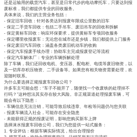
还是运输用的载货汽车，甚至是日常代步的电动摩托车，只要达到报
废标准，我们都提供专业的回收服务。
具体来说，我们的主营业务包括：
- 保定旧车回收：针对各类达到报废年限或公里数的旧车
- 保定二手货车回收：包括二手吊车、废旧吊车的回收和拆解
- 保定黄标车回收：响应环保要求，提供黄标车专项回收服务
- 保定哪里收报废车：无论您在城市还是乡镇，我们都提供上门服务
- 保定废旧汽车回收：涵盖各类废旧机动车的收购
- 保定汽车报废手续办理：协助车主完成报废登记等流程
- 保定汽车解体厂：专业的车辆拆解处理
除了车辆，我们还回收电机、变压器、配电柜、电缆等废旧物资，以
及一切库存积压物资、二手设备等。如果您有相关物资需要处理，欢
迎随时联系。
为什么要选择正规报废车回收公司？
许多车主可能会想：“车子不能开了，随便找一个收废铁的处理掉不
行吗？”这种想法其实存在较大风险。非正规渠道处理报废车辆，可
能会有以下隐患：
- 车辆信息无法注销，可能导致后续违章、年检等问题仍与您关联
- 报废车辆流入社会，可能存在安全隐患
- 未能获得正规的报废证明，影响您购买新车上牌
选择涞水报废车回收公司，我们为您提供一站式服务：
1. 专业评估：根据车辆实际情况，给出合理报价