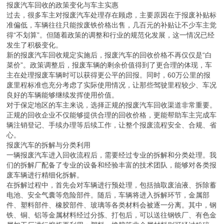
报废汽车回收的政策变化与车主实惠
过去，很多车主对报废汽车处理存在顾虑，主要原因在于报废补贴标
准偏低，车辆往往只能按废铁价格出售，几百元的补贴让不少车主觉
得“不划算”。但随着政策的调整和行业的规范化发展，这一情况已经
发生了积极变化。
新的报废汽车回收规定实施后，报废汽车的回收价格不再仅仅是“白
菜价”。政策调整后，报废车辆的剩余价值得到了更合理的体现，车
主在处理报废车辆时可以获得更公平的回报。同时，60万公里的报
废里程标准也充分考虑了实际使用情况，让那些驾驶里程较少、车况
良好的车辆能够继续发挥使用价值。
对于保定地区的车主来说，选择正规的报废汽车回收渠道非常重要。
正规的回收企业不仅能够提供合理的回收价格，更能帮助车主完成车
辆注销登记、手续办理等后续工作，让整个报废流程安全、合规、省
心。
报废汽车的拆解与分类利用
一辆报废汽车进入回收流程后，需要经过专业的拆解和分类处理。我
们的拆解厂配备了专业的设备和经验丰富的技术团队，能够对各类报
废车辆进行精细化拆解。
在拆解过程中，首先会对车辆进行预处理，包括抽取废油液、拆除蓄
电池、安全气囊等危险部件。随后，车辆将进入拆解环节，金属部
件、塑料部件、橡胶部件、玻璃等各类材料会被逐一分离。其中，钢
铁、铜、铝等金属材料经过分拣、打包后，可以送往钢铁厂、有色金