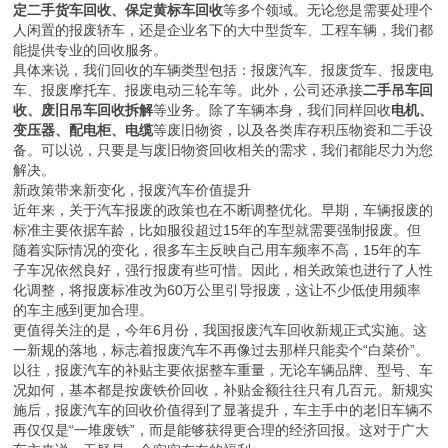
定二手货车回收、保定黄标车回收
等多个领域。无论您是需要处理个
人闲置的报废轿车，还是企业名下的大中型货车、工程车辆，我们都
能提供专业的回收服务。
具体来说，我们回收的车辆类型包括：报废汽车、报废货车、报废电
车、报废摩托车、报废电动三轮车等。此外，公司还承接
二手吊车回
收、废旧吊车回收拆解
等业务。除了车辆本身，我们同样回收
电机、
变压器、配电柜、电缆
等废旧物资，以及各类库存积压物资和二手设
备。可以说，只要是与废旧物资回收相关的需求，我们都能尽力为您
解决。
新政策带来新变化，报废汽车价值提升
近年来，关于汽车报废的政策也在不断调整优化。早期，车辆报废的
标准主要依据车龄，比如服役超过15年的车型就需要强制报废。但
随着实际情况的变化，很多车主反映自己用车频率不高，15年的车
子车况依然良好，强行报废有些可惜。因此，相关政策也进行了人性
化调整，将报废标准改为60万公里引导报废，这让不少低使用频率
的车主感到更加合理。
更值得关注的是，今年6月份，我国报废汽车回收新规正式实施。这
一新规的落地，标志着报废汽车不再像过去那样只能卖个“白菜价”。
以往，报废汽车的补贴主要依据整车重量，无论车辆品牌、型号、车
况如何，基本都是按废铁价回收，补贴金额往往只有几百元。新规实
施后，报废汽车的回收价值得到了显著提升，车主手中的老旧车辆不
再仅仅是“一堆废铁”，而是能够获得更合理的经济回报。这对于广大