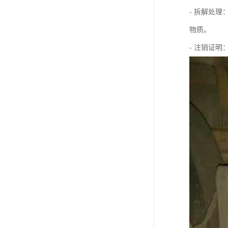
- 拆解处
物质。
- 注销证