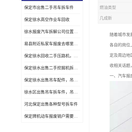
保定市出售二手吊车拆车件
燃油类型
几成新
保定徐水高空作业车回收
徐水报废汽车拆解公司位置，出售二手拆车件发动机
随着城市发
易县附近私家车报废去哪里，咨询车辆销户流程电话
各自的岗位
定及周边地
保定徐水回收二手压路机，压路机拆解市场在哪
收相关话题
保定徐水出售二手挖掘机拆车件，挖掘机配件，液压件出售
一、汽车报
保定徐水出售吊车配件，吊车拆车件出售
徐水区出售吊车拆车件，吊车液压件，吊车发动机变速箱出售
河北保定出售各种型号拆车件
保定牌机动车报废销户需要带哪些手续，流程咨询