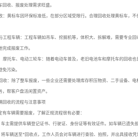
车回收、报废处理需求旺盛。
车回收：黄标车因环保标准低，在部分区域受限行。合理回收处理黄标车，
吊车与工程车辆：工程车辆如吊车、挖掘机等，体积大、拆解难，需要专业
地完成报废工作。
电车、摩托车、电动三轮车：随着电动车普及，老旧电池车和摩托车的回收
避免污染。
物资回收：除了整车报废，一些企业还需要处理库存积压物资、二手设备、
务，帮客户盘活闲置资产。
辆回收的流程与注意事项
定有车辆需要报废，了解正规流程很有必要：
备：车主需提供车辆登记证书、行驶证、身份证等有效证件。如车辆已遗失
接：将车辆送至*回收点，工作人员会对车辆进行查验、拍照，并出具接收凭