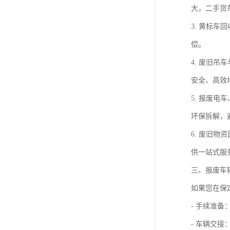
大，二手货
3. 黄标
偿。
4. 废旧
安全、高效
5. 报废
环保拆解，
6. 废旧
供一站式服
三、报废车
如果您在保
- 手续准
- 车辆交