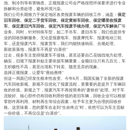
池、制冷剂等有害物质。正规报废公司会严格按照环保要求进行专业
拆解和分类处理，避免环境污染。
我们公司长期致力于保定地区各类报废车辆的回收工作，涵盖：
保定
旧车回收、保定二手货车回收、保定黄标车回收、保定哪里收报废
车、保定废旧汽车回收、保定汽车报废手续办理、保定汽车解体厂
等
业务。同时，针对特殊车型，如二手吊车、废旧吊车，我们也提供专
业的回收拆解服务。无论是报废电车、报废摩托车、报废电动三轮
车，还是报废汽车、报废货车，我们均能快速响应、合规处理。
新政策落地，报废车不再是“白菜价”
过去，很多车主觉得报废车不值钱，甚至还要自己花钱找地方处理。
确实，旧规下报废补贴主要依据车辆重量，金额往往只有几百元，车
主积极性不高，甚至出现私下转卖、随意丢弃的现象。
选择正规报废，让爱车“善始善终”
但这一局面已经发生根本性改变。今年6月，我国实施了全新的报废
汽车回收新规。新规不仅优化了报废流程，更重要的是提升了车辆回
收的价值。新规之下，报废汽车不再按简单的“废铁价”处理。对于车
况较好、核心部件仍有回收利用价值的老旧车辆，回收企业可以根据
零部件再利用、材料再生等综合因素，给予车主更为合理的回收价
格。这意味着，您的爱车在走到“生命终点”时，依然可以为车主贡献
一份价值，不再仅仅是“白菜价”。