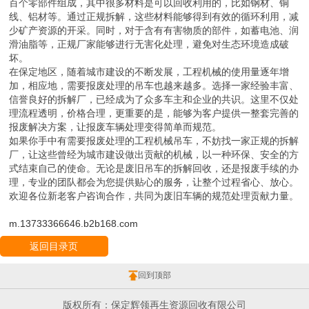
百个零部件组成，其中很多材料是可以回收利用的，比如钢材、铜
线、铝材等。通过正规拆解，这些材料能够得到有效的循环利用，减
少矿产资源的开采。同时，对于含有有害物质的部件，如蓄电池、润
滑油脂等，正规厂家能够进行无害化处理，避免对生态环境造成破
坏。
在保定地区，随着城市建设的不断发展，工程机械的使用量逐年增
加，相应地，需要报废处理的吊车也越来越多。选择一家经验丰富、
信誉良好的拆解厂，已经成为了众多车主和企业的共识。这里不仅处
理流程透明，价格合理，更重要的是，能够为客户提供一整套完善的
报废解决方案，让报废车辆处理变得简单而规范。
如果你手中有需要报废处理的工程机械吊车，不妨找一家正规的拆解
厂，让这些曾经为城市建设做出贡献的机械，以一种环保、安全的方
式结束自己的使命。无论是废旧吊车的拆解回收，还是报废手续的办
理，专业的团队都会为您提供贴心的服务，让整个过程省心、放心。
欢迎各位新老客户咨询合作，共同为废旧车辆的规范处理贡献力量。
m.13733366646.b2b168.com
返回目录页
回到顶部
版权所有：保定辉领再生资源回收有限公司