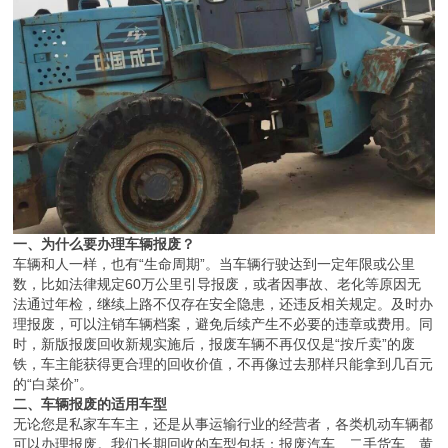
一、为什么要办理车辆报废？
车辆和人一样，也有“生命周期”。当车辆行驶达到一定年限或公里
数，比如法律规定60万公里引导报废，或者因事故、老化等原因无
法通过年检，继续上路不仅存在安全隐患，还违反相关规定。及时办
理报废，可以注销车辆档案，避免后续产生不必要的违章或费用。同
时，新版报废回收新规实施后，报废车辆不再仅仅是“按斤卖”的废
铁，车主能获得更合理的回收价值，不再像过去那样只能拿到几百元
的“白菜价”。
二、车辆报废的适用车型
无论您是私家车车主，还是从事运输行业的经营者，各类机动车辆都
可以办理报废。我们长期回收的车型包括：报废汽车、二手货车、黄