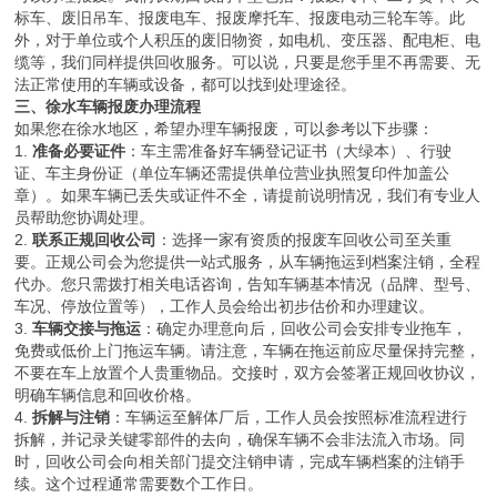
标车、废旧吊车、报废电车、报废摩托车、报废电动三轮车等。此
外，对于单位或个人积压的废旧物资，如电机、变压器、配电柜、电
缆等，我们同样提供回收服务。可以说，只要是您手里不再需要、无
法正常使用的车辆或设备，都可以找到处理途径。
三、徐水车辆报废办理流程
如果您在徐水地区，希望办理车辆报废，可以参考以下步骤：
1.
准备必要证件
：车主需准备好车辆登记证书（大绿本）、行驶
证、车主身份证（单位车辆还需提供单位营业执照复印件加盖公
章）。如果车辆已丢失或证件不全，请提前说明情况，我们有专业人
员帮助您协调处理。
2.
联系正规回收公司
：选择一家有资质的报废车回收公司至关重
要。正规公司会为您提供一站式服务，从车辆拖运到档案注销，全程
代办。您只需拨打相关电话咨询，告知车辆基本情况（品牌、型号、
车况、停放位置等），工作人员会给出初步估价和办理建议。
3.
车辆交接与拖运
：确定办理意向后，回收公司会安排专业拖车，
免费或低价上门拖运车辆。请注意，车辆在拖运前应尽量保持完整，
不要在车上放置个人贵重物品。交接时，双方会签署正规回收协议，
明确车辆信息和回收价格。
4.
拆解与注销
：车辆运至解体厂后，工作人员会按照标准流程进行
拆解，并记录关键零部件的去向，确保车辆不会非法流入市场。同
时，回收公司会向相关部门提交注销申请，完成车辆档案的注销手
续。这个过程通常需要数个工作日。