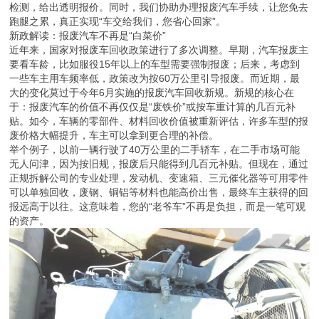
检测，给出透明报价。同时，我们协助办理报废汽车手续，让您免去
跑腿之累，真正实现“车交给我们，您省心回家”。
新政解读：报废汽车不再是“白菜价”
近年来，国家对报废车回收政策进行了多次调整。早期，汽车报废主
要看车龄，比如服役15年以上的车型需要强制报废；后来，考虑到
一些车主用车频率低，政策改为按60万公里引导报废。而近期，最
大的变化莫过于今年6月实施的报废汽车回收新规。新规的核心在
于：报废汽车的价值不再仅仅是“废铁价”或按车重计算的几百元补
贴。如今，车辆的零部件、材料回收价值被重新评估，许多车型的报
废价格大幅提升，车主可以拿到更合理的补偿。
举个例子，以前一辆行驶了40万公里的二手轿车，在二手市场可能
无人问津，因为按旧规，报废后只能得到几百元补贴。但现在，通过
正规拆解公司的专业处理，发动机、变速箱、三元催化器等可用零件
可以单独回收，废钢、铜铝等材料也能高价出售，最终车主获得的回
报远高于以往。这意味着，您的“老爷车”不再是负担，而是一笔可观
的资产。