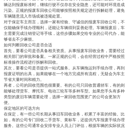
辆达到报废标准时，继续行驶不仅存在安全隐患，还可能对环境造成
污染。正规的报废车回收公司能够按照相关规定进行拆解处理，避免
车辆随意流入市场或被违规处置。
对于保定车主而言，选择一家有经验、守诚信的报废车回收公司，不
仅能确保手续办理顺利，还能让车辆得到妥善处理。车辆报废后，车
主需要完成注销登记等手续，这些步骤如果交给专业的公司代办，能
够省去不少麻烦。
如何判断回收公司是否合适
首先，要看公司是否具备相关资质。从事报废车回收业务，需要经过
相关部门的审批和备案。一家正规的公司，会在经营过程中严格按照
标准操作流程进行拆解和回收。
其次，要看公司是否提供一站式服务。从车辆拖运到手续办理，再到
报废证明的出具，如果能够在一个地方完成所有流程，无疑会为车主
节省大量时间和精力。
再者，公司的回收范围也很重要。有的公司只回收普通轿车，有的则
能够处理货车、摩托车、电动三轮车等多种车型。如果您手头有多种
类型的废旧车辆需要处理，选择一家回收范围更广的公司会更加方
便。
保定地区的可选方向
在保定，有一些公司长期从事旧车回收业务，积累了丰富的经验。比
如，有的公司专门回收二手货车、黄标车，还提供汽车报废手续办理
服务。这些公司通常会安排专业人员上门评估，根据车辆的实际状况