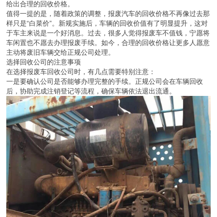
给出合理的回收价格。
值得一提的是，随着政策的调整，报废汽车的回收价格不再像过去那
样只是“白菜价”。新规实施后，车辆的回收价值有了明显提升，这对
于车主来说是一个好消息。过去，很多人觉得报废车不值钱，宁愿将
车闲置也不愿去办理报废手续。如今，合理的回收价格让更多人愿意
主动将废旧车辆交给正规公司处理。
选择回收公司的注意事项
在选择报废车回收公司时，有几点需要特别注意：
一是要确认公司是否能够办理完整的手续。正规公司会在车辆回收
后，协助完成注销登记等流程，确保车辆依法退出流通。