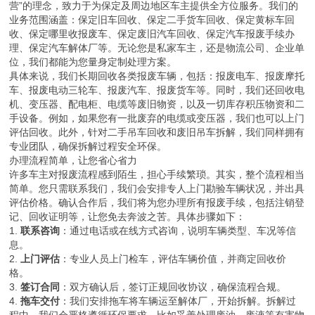
营”的理念，致力于为保定及周边地区车主提供全方位服务。我们的
业务范围涵盖：保定旧车回收、保定二手货车回收、保定黄标车回
收、保定哪里收报废车、保定废旧汽车回收、保定汽车报废手续办
理、保定汽车解体厂等。无论您是私家车主，还是物流公司、企业单
位，我们都能为您量身定制处理方案。
具体来说，我们长期回收各类报废车辆，包括：报废电车、报废摩托
车、报废电动三轮车、报废汽车、报废货车等。同时，我们还回收电
机、变压器、配电柜、电缆等废旧物资，以及一切库存积压物资和二
手设备。例如，如果您有一批废弃的电缆或变压器，我们也可以上门
评估回收。此外，针对二手吊车回收和废旧吊车拆解，我们同样拥有
专业团队，确保拆解过程安全环保。
办理流程简单，让您省心省力
许多车主对报废流程感到陌生，担心手续繁琐。其实，整个流程相当
简单。您只需联系我们，我们会安排专人上门勘验车辆状况，并出具
评估价格。确认合作后，我们将为您办理所有报废手续，包括注销登
记、回收证明等，让您免去奔波之苦。具体步骤如下：
1.
联系咨询
：通过电话或在线方式咨询，说明车辆类型、车况等信
息。
2.
上门评估
：专业人员上门检车，评估车辆价值，并商定回收价
格。
3.
签订合同
：双方确认后，签订正规回收协议，确保流程合规。
4.
拖车交付
：我们安排拖车将车辆运至解体厂，开始拆解。拆解过