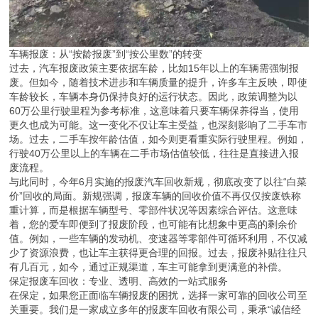
车辆报废：从“按龄报废”到“按公里数”的转变
过去，汽车报废政策主要依据车龄，比如15年以上的车辆需强制报
废。但如今，随着技术进步和车辆质量的提升，许多车主反映，即使
车龄较长，车辆本身仍保持良好的运行状态。因此，政策调整为以
60万公里行驶里程为参考标准，这意味着只要车辆保养得当，使用
更久也成为可能。这一变化不仅让车主受益，也深刻影响了二手车市
场。过去，二手车按年龄估值，如今则更看重实际行驶里程。例如，
行驶40万公里以上的车辆在二手市场估值较低，往往是直接进入报
废流程。
与此同时，今年6月实施的报废汽车回收新规，彻底改变了以往“白菜
价”回收的局面。新规强调，报废车辆的回收价值不再仅仅按废铁称
重计算，而是根据车辆型号、零部件状况等因素综合评估。这意味
着，您的爱车即便到了报废阶段，也可能有比想象中更高的剩余价
值。例如，一些车辆的发动机、变速器等零部件可循环利用，不仅减
少了资源浪费，也让车主获得更合理的回报。过去，报废补贴往往只
有几百元，如今，通过正规渠道，车主可能拿到更满意的补偿。
保定报废车回收：专业、透明、高效的一站式服务
在保定，如果您正面临车辆报废的困扰，选择一家可靠的回收公司至
关重要。我们是一家成立多年的报废车回收有限公司，秉承“诚信经