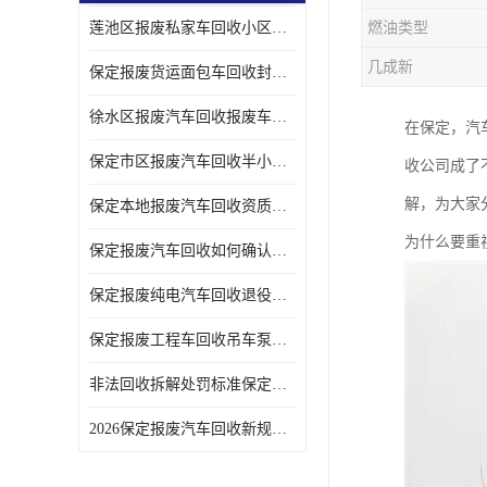
莲池区报废私家车回收小区上门拖车便捷
燃油类型
几成新
保定报废货运面包车回收封闭货车报废销户
徐水区报废汽车回收报废车辆补贴申请流程
在保定，汽
保定市区报废汽车回收半小时上门现场估价
收公司成了
解，为大家
保定本地报废汽车回收资质齐全无隐形收费
为什么要重
保定报废汽车回收如何确认车辆完成销户
保定报废纯电汽车回收退役电池统一处置
保定报废工程车回收吊车泵车挖掘机回收拆解
非法回收拆解处罚标准保定报废车合规提示
2026保定报废汽车回收新规解读车主必看