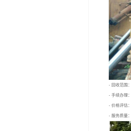
- 回收范
- 手续办
- 价格评
- 服务质