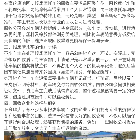
在高碑店地区，报废摩托车的回收主要涵盖两类车型：两轮摩托车和
三轮摩托车。两轮摩托车通常用于个人日常通勤，而三轮摩托车则多
用于短途货物运输或特殊用途。无论是哪种类型，当车辆达到报废标
准时，车主都应尽快联系专业的回收公司进行处理。
回收公司会对车辆进行拆解，将金属部分（如车架、发动机）进行熔
炼再利用，塑料及橡胶部件则分类处理。相比将车辆随意丢弃或卖给
无资质的商贩，选择正规回收渠道更能确保环保与安全。
三、报废摩托车的销户手续
不少车主在处理报废摩托车时，容易忽略销户这一环节。实际上，完
成报废回收后，向主管部门申请销户是非常重要的一步。销户意味着
该车辆的档案将被注销，不再占用个人名下的机动车记录，避免后续
因车辆信息遗留带来的困扰（如违章扣分、年检提醒等）。
办理销户时，车主通常需要准备车辆登记证书、行驶证、号牌以及车
主身份证明等材料。将车辆交付给回收公司后，回收公司会提供相关
证明文件，协助车主完成后续销户流程。整个过程虽然需要一定的步
骤，但通过规范操作，可以轻松解决。
四、回收企业的选择与服务
在高碑店，有不少从事报废车辆回收的企业，它们拥有专业的拆解设
备和经验丰富的团队。选择一家信誉良好的回收公司，不仅可以确保
车辆得到合规处理，还能获得便捷的服务。例如，一些回收公司提供
上门取车服务，省去了车主自行运输的麻烦。