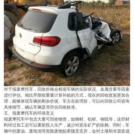
对于报废摩托车，回收价格会根据车辆的实际状况、金属含量等因素
进行评估。相比早期按重量计算补贴的方式，现在的回收政策更加合
理，能够体现车辆的剩余价值。车主在处理前，可以向回收公司咨询
具体细节，确认车辆是否符合回收标准。
五、报废摩托车的环保意义
报废摩托车中包含大量可回收物资，如钢材、铝材、铜线等，这些材
料经过加工后可以重新投入生产，减少对原生矿产的依赖。同时，车
辆中的废油、废电池等危险废物如果随意丢弃，会对土壤和水源造成