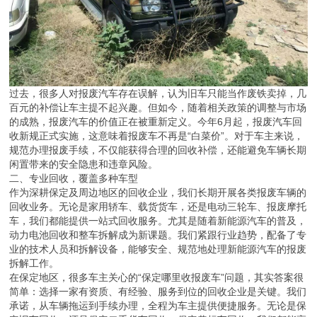
过去，很多人对报废汽车存在误解，认为旧车只能当作废铁卖掉，几
百元的补偿让车主提不起兴趣。但如今，随着相关政策的调整与市场
的成熟，报废汽车的价值正在被重新定义。今年6月起，报废汽车回
收新规正式实施，这意味着报废车不再是“白菜价”。对于车主来说，
规范办理报废手续，不仅能获得合理的回收补偿，还能避免车辆长期
闲置带来的安全隐患和违章风险。
二、专业回收，覆盖多种车型
作为深耕保定及周边地区的回收企业，我们长期开展各类报废车辆的
回收业务。无论是家用轿车、载货货车，还是电动三轮车、报废摩托
车，我们都能提供一站式回收服务。尤其是随着新能源汽车的普及，
动力电池回收和整车拆解成为新课题。我们紧跟行业趋势，配备了专
业的技术人员和拆解设备，能够安全、规范地处理新能源汽车的报废
拆解工作。
在保定地区，很多车主关心的“保定哪里收报废车”问题，其实答案很
简单：选择一家有资质、有经验、服务到位的回收企业是关键。我们
承诺，从车辆拖运到手续办理，全程为车主提供便捷服务。无论是保