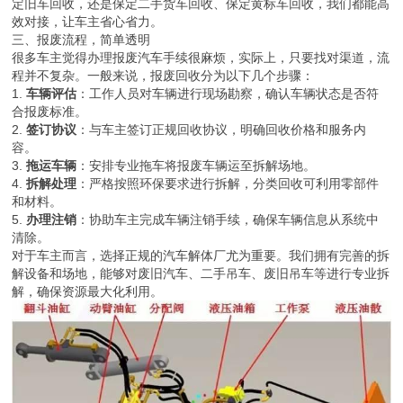
定旧车回收，还是保定二手货车回收、保定黄标车回收，我们都能高
效对接，让车主省心省力。
三、报废流程，简单透明
很多车主觉得办理报废汽车手续很麻烦，实际上，只要找对渠道，流
程并不复杂。一般来说，报废回收分为以下几个步骤：
1.
车辆评估
：工作人员对车辆进行现场勘察，确认车辆状态是否符
合报废标准。
2.
签订协议
：与车主签订正规回收协议，明确回收价格和服务内
容。
3.
拖运车辆
：安排专业拖车将报废车辆运至拆解场地。
4.
拆解处理
：严格按照环保要求进行拆解，分类回收可利用零部件
和材料。
5.
办理注销
：协助车主完成车辆注销手续，确保车辆信息从系统中
清除。
对于车主而言，选择正规的汽车解体厂尤为重要。我们拥有完善的拆
解设备和场地，能够对废旧汽车、二手吊车、废旧吊车等进行专业拆
解，确保资源最大化利用。