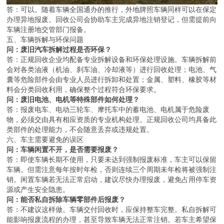
答：可以。随着车辆全国通办的推行，外地牌照车辆同样可以在保定
办理异地报废。回收公司会协助车主完成异地注销登记，但需提前向
车辆注册地交管部门报备。
五、车辆拆解与环保问题
问：废旧汽车拆解过程是否环保？
答：正规回收企业均配备专业拆解设备和环保处理设施。车辆拆解前
会对各类油液（机油、刹车油、冷却液等）进行回收处理；电池、气
囊等危险部件会由专业人员进行拆卸和处置；金属、塑料、橡胶等材
料会分类回收利用，确保整个过程符合环保要求。
问：废旧电池、电机等特殊部件如何处理？
答：报废电车、电动三轮车、摩托车中的蓄电池、电机属于危险废
物，必须交由具有相应资质的专业机构处理。正规回收公司均具备此
类部件的处理能力，不会随意丢弃或违规处置。
六、车主需要避免的误区
问：车辆闲置不开，是否需要报废？
答：即使车辆长期不使用，只要未达到强制报废标准，车主可以保留
车辆。但需注意每年按时年检，否则连续三个周期未年检将被强制注
销。闲置车辆若无法正常启动，建议尽快办理报废，避免占用停车资
源或产生安全隐患。
问：能否私自拆除车辆零部件后报废？
答：不建议这样做。车辆交付回收时，应保持整车完整。私自拆解可
能影响报废流程的办理，甚至导致车辆无法正常注销。若车主希望保