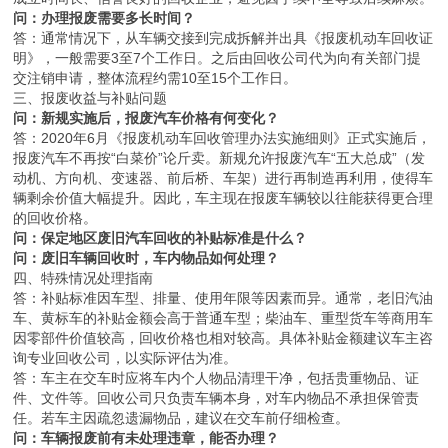
问：办理报废需要多长时间？
答：通常情况下，从车辆交接到完成拆解并出具《报废机动车回收证
明》，一般需要3至7个工作日。之后由回收公司代为向有关部门提
交注销申请，整体流程约需10至15个工作日。
三、报废收益与补贴问题
问：新规实施后，报废汽车价格有何变化？
答：2020年6月《报废机动车回收管理办法实施细则》正式实施后，
报废汽车不再按“白菜价”论斤卖。新规允许报废汽车“五大总成”（发
动机、方向机、变速器、前后桥、车架）进行再制造再利用，使得车
辆剩余价值大幅提升。因此，车主现在报废车辆较以往能获得更合理
的回收价格。
问：保定地区废旧汽车回收的补贴标准是什么？
问：废旧车辆回收时，车内物品如何处理？
四、特殊情况处理指南
答：补贴标准因车型、排量、使用年限等因素而异。通常，老旧汽油
车、黄标车的补贴金额会高于普通车型；柴油车、重型货车等商用车
因零部件价值较高，回收价格也相对较高。具体补贴金额建议车主咨
询专业回收公司，以实际评估为准。
答：车主在交车时应将车内个人物品清理干净，包括贵重物品、证
件、文件等。回收公司只负责车辆本身，对车内物品不承担保管责
任。若车主因疏忽遗漏物品，建议在交车前仔细检查。
问：车辆报废前有未处理违章，能否办理？