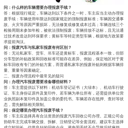
问：什么样的车辆需要办理报废手续？
答：根据现行规定，车辆达到以下条件之一时，车主应当主动办理报
废手续：车辆使用年限达到国家规定的强制报废标准；车辆因交通事
故、火灾等原因严重损坏，无法修复或修复成本过高；车辆连续三个
检验周期未参加年检，被依法强制报废；车辆排放不达标，且无法通
过技术改造达到环保要求；黄标车等特定类型车辆，根据地方政策要
求提前淘汰。
问：报废汽车与私家车报废有何区别？
答：无论私家车、货车、吊车还是黄标车，报废流程基本一致，但部
分车型的补贴政策和回收标准可能存在差异。例如，保定地区对于黄
标车回收有专门的补贴方案，而普通私家车的报废补贴则根据车辆排
量、重量等因素确定。
二、报废办理流程中最常见的疑问
问：办理汽车报废需要准备哪些材料？
答：车主需提供以下材料：机动车登记证书（大绿本）、机动车行驶
证、车主身份证原件及复印件。若车辆为单位所有，还需提供单位营
业执照副本复印件及加盖公章的委托书。车辆若存在抵押、查封等状
态，需先解除相关限制。
问：保定哪里办理汽车报废手续？
答：车主应选择具有合法资质的报废汽车回收公司办理。正规公司会
协助车主完成车辆交接、拆解、注销登记等全套流程。建议车主选择
成立时间长、信誉良好的回收企业，避免因手续不全导致后续麻烦。