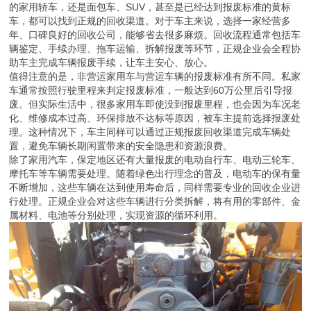
的家用轿车，还是面包车、SUV，甚至是已经达到报废标准的黄标
车，都可以找到正规的回收渠道。对于车主来说，选择一家经营多
年、口碑良好的回收公司，能够省去很多麻烦。回收流程通常包括车
辆鉴定、手续办理、拖车运输、拆解报废等环节，正规企业会全程协
助车主完成车辆报废手续，让车主安心、放心。
值得注意的是，非营运家用车与营运车辆的报废标准有所不同。私家
车通常按照行驶里程来判定报废标准，一般达到60万公里后引导报
废。但实际生活中，很多家用车即使没到报废里程，也会因为车况老
化、维修成本过高、环保排放不达标等原因，被车主提前选择报废处
理。这种情况下，车主同样可以通过正规报废回收渠道完成车辆处
置，避免车辆长期闲置带来的安全隐患和资源浪费。
除了家用汽车，保定地区还有大量报废的电动自行车、电动三轮车、
摩托车等车辆需要处理。随着绿色出行理念的普及，电动车的保有量
不断增加，这些车辆在达到使用寿命后，同样需要专业的回收企业进
行处理。正规企业会对这些车辆进行分类拆解，将有用的零部件、金
属材料、电池等分别处理，实现资源的循环利用。