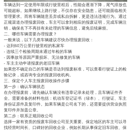
车辆达到一定使用年限或行驶里程后，性能会逐渐下降，尾气排放也
可能超标。如果继续上路行驶，不仅存在安全隐患，还可能面临相关
管理要求。而将车辆随意丢弃或私自拆解，更是违法违规行为。通过
正规渠道办理报废回收，车主可以拿到相应的报废证明，完成车辆注
销，确保名下不再挂有未处理的车辆信息，避免后续麻烦。
二、哪些车辆需要办理报废？
一般来说，以下几类车辆建议尽快办理报废回收：
- 达到60万公里行驶里程的私家车
- 连续三个检验周期未通过年检的车辆
- 因事故等原因严重损坏、无法修复的车辆
- 车主主动申请报废的老旧车辆
如果您不确定自己的车辆是否达到报废标准，可以查看行驶证上的检
验记录，或咨询专业的报废回收机构。
三、保定个人车主报废回收操作步骤
第一步：确认车辆状态
在办理报废前，请先确认车辆没有违章记录未处理，且车辆证件齐
全。需要准备的材料包括：机动车登记证书（绿本）、行驶证、车主
身份证原件及复印件。如果车辆是公司名下的，还需要提供营业执照
复印件并加盖公章。
第二步：联系正规回收公司
选择一家有资质的报废车回收公司至关重要。保定地区的车主可以寻
找经营时间长、口碑好的回收企业，例如长期从事保定旧车回收、保