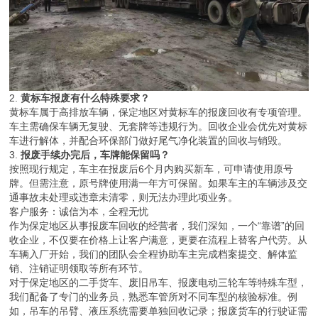
2.
黄标车报废有什么特殊要求？
黄标车属于高排放车辆，保定地区对黄标车的报废回收有专项管理。
车主需确保车辆无复驶、无套牌等违规行为。回收企业会优先对黄标
车进行解体，并配合环保部门做好尾气净化装置的回收与销毁。
3.
报废手续办完后，车牌能保留吗？
按照现行规定，车主在报废后6个月内购买新车，可申请使用原号
牌。但需注意，原号牌使用满一年方可保留。如果车主的车辆涉及交
通事故未处理或违章未清零，则无法办理此项业务。
客户服务：诚信为本，全程无忧
作为保定地区从事报废车回收的经营者，我们深知，一个“靠谱”的回
收企业，不仅要在价格上让客户满意，更要在流程上替客户代劳。从
车辆入厂开始，我们的团队会全程协助车主完成档案提交、解体监
销、注销证明领取等所有环节。
对于保定地区的二手货车、废旧吊车、报废电动三轮车等特殊车型，
我们配备了专门的业务员，熟悉车管所对不同车型的核验标准。例
如，吊车的吊臂、液压系统需要单独回收记录；报废货车的行驶证需