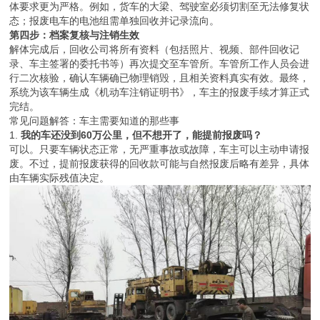
体要求更为严格。例如，货车的大梁、驾驶室必须切割至无法修复状
态；报废电车的电池组需单独回收并记录流向。
第四步：档案复核与注销生效
解体完成后，回收公司将所有资料（包括照片、视频、部件回收记
录、车主签署的委托书等）再次提交至车管所。车管所工作人员会进
行二次核验，确认车辆确已物理销毁，且相关资料真实有效。最终，
系统为该车辆生成《机动车注销证明书》，车主的报废手续才算正式
完结。
常见问题解答：车主需要知道的那些事
1.
我的车还没到60万公里，但不想开了，能提前报废吗？
可以。只要车辆状态正常，无严重事故或故障，车主可以主动申请报
废。不过，提前报废获得的回收款可能与自然报废后略有差异，具体
由车辆实际残值决定。