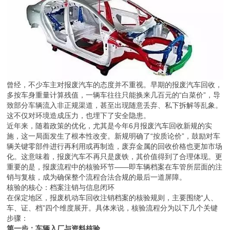
曾经，不少车主对报废汽车的态度并不重视。早期的报废汽车回收，
多按车身重量计算残值，一辆车往往只能换来几百元的“白菜价”，导
致部分车辆流入非正规渠道，甚至出现随意丢弃、私下拆解等乱象。
这不仅对环境造成压力，也埋下了安全隐患。
近年来，随着政策的优化，尤其是今年6月报废汽车回收新规的实
施，这一局面发生了根本性改变。新规明确了“按质论价”，鼓励对车
辆关键零部件进行再利用或再制造，废弃金属的回收价格也更加市场
化。这意味着，报废汽车不再只是废铁，其价值得到了合理体现。更
重要的是，报废流程中的核验环节——即车辆档案在车管所层面的注
销与复核，成为确保整个流程合法合规的最后一道屏障。
核验的核心：档案注销与信息闭环
在保定地区，报废机动车回收注销档案的核验规则，主要围绕“人、
车、证、档”四个维度展开。具体来说，核验流程分为以下几个关键
步骤：
第一步：车辆入厂与资料核验