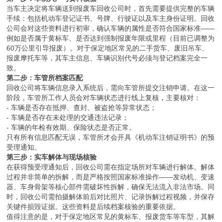
当车主决定将车辆送到报废车回收公司时，首先需要提供完整的车辆
手续：包括机动车登记证书、号牌、行驶证以及车主身份证明。回收
公司会对这些资料进行初审，确认车辆的属性是否符合国家标准——
例如是否属于黄标车、是否达到强制报废年限或里程（目前已调整为
60万公里引导报废）。对于保定地区常见的二手货车、废旧吊车、
报废摩托车等，其车主信息、车辆识别代号必须与登记档案完全一
致。
第二步：车管所档案匹配
回收公司将车辆信息录入系统后，需向车管所提交注销申请。在这一
阶段，车管所工作人员会对车辆状态进行线上复核，主要核对：
- 车辆是否存在抵押、查封、被盗抢等异常状态；
- 车辆是否存在未处理的交通违法记录；
- 车辆的年检有效期、保险状态是否正常。
只有所有信息匹配无误，车管所才会开具《机动车注销证明书》的预
受理通知。
第三步：实车解体与现场核验
在获得预受理通知后，回收公司需在指定场所对车辆进行解体。解体
过程并非简单的拆解，而是严格按照国家标准操作——发动机、变速
器、车身骨架等核心部件需破坏性拆解，确保无法流入非法市场。同
时，回收公司需拍摄解体前后对比照片、记录拆解过程视频，并保存
关键件损毁证据。这些资料是后续档案核验的重要依据。
值得注意的是，对于保定地区常见的黄标车、报废货车等车型，其解