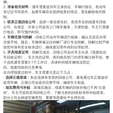
废状态。可以通过官方平台查询车辆年检和违章记录，确保信息准
确。
2.
准备相关材料
：通常需要提供车主身份证、车辆行驶证、机动车
登记证书等原件。如果车辆存在抵押或查封情况，需先解除相关限
制。
3.
联系正规回收公司
：选择一家信誉良好、资质齐全的报废车回收
公司。在保定，许多公司提供上门拖车服务，方便快捷。车主只需拨
打电话，即可预约时间。
4.
车辆交接与拆解
：回收公司会对车辆进行核验，确认无误后办理
交接手续。随后，车辆将被运往拆解厂进行专业拆解。拆解过程严格
按照环保和安全标准进行，确保废旧零件得到合理处理。
5.
开具报废证明
：拆解完成后，回收公司会向车主出具《报废机动
车回收证明》。车主凭此证明，再到相关部门办理车辆注销手续。整
个流程通常需要3-7个工作日，具体时间视车辆情况而定。
四、报废回收的注意事项
在办理报废过程中，车主需要注意以下几点：
-
选择正规渠道
：务必选择有资质的回收公司，避免通过非正规途径
处理车辆。正规公司会提供完整手续，确保车主权益。
-
核实费用与补贴
：新规实施后，报废车辆的回收价格已不再“白菜
价”。车主可提前咨询回收公司，了解当前的回收标准和补贴政策。
部分公司会根据车辆类型、重量等因素给予合理补偿。