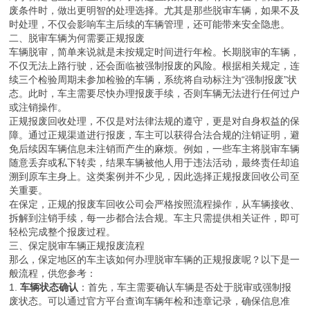
更合理的体现。
对于保定地区的车主来说，了解这些政策变化，有助于在车辆达到报
废条件时，做出更明智的处理选择。尤其是那些脱审车辆，如果不及
时处理，不仅会影响车主后续的车辆管理，还可能带来安全隐患。
二、脱审车辆为何需要正规报废
车辆脱审，简单来说就是未按规定时间进行年检。长期脱审的车辆，
不仅无法上路行驶，还会面临被强制报废的风险。根据相关规定，连
续三个检验周期未参加检验的车辆，系统将自动标注为“强制报废”状
态。此时，车主需要尽快办理报废手续，否则车辆无法进行任何过户
或注销操作。
正规报废回收处理，不仅是对法律法规的遵守，更是对自身权益的保
障。通过正规渠道进行报废，车主可以获得合法合规的注销证明，避
免后续因车辆信息未注销而产生的麻烦。例如，一些车主将脱审车辆
随意丢弃或私下转卖，结果车辆被他人用于违法活动，最终责任却追
溯到原车主身上。这类案例并不少见，因此选择正规报废回收公司至
关重要。
在保定，正规的报废车回收公司会严格按照流程操作，从车辆接收、
拆解到注销手续，每一步都合法合规。车主只需提供相关证件，即可
轻松完成整个报废过程。
三、保定脱审车辆正规报废流程
那么，保定地区的车主该如何办理脱审车辆的正规报废呢？以下是一
般流程，供您参考：
1.
车辆状态确认
：首先，车主需要确认车辆是否处于脱审或强制报