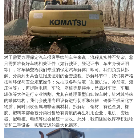
对于需要办理保定汽车报废手续的车主来说，流程其实并不复杂。您
只需要准备好车辆相关证件（如行驶证、登记证书、车主身份证明
等），将车辆交给我们专业的保定汽车解体厂即可。我们负责从拆
解、分类到出具合法报废证明的全套流程。拆解环节中，我们将严格
按照环保与安全规范操作：先抽取各种油液（如废机油、冷却液、液
压油等），再拆除电瓶、车轮、座椅等易损件，然后对车架、车厢、
罐体等大件进行专业切割。尤其在处理重型自卸罐车时，针对其特殊
的罐体结构，我们会使用专用设备进行切断和分解，确保不残留化学
物质，同时回收金属与非金属材料。拆解后，钢材、有色金属、橡
胶、塑料等都会被分类出售给有资质的再生利用企业，电机、变压
器、配电柜、电缆等也会被统一回收。此外，我们还回收库存积压物
资和二手设备，实现资源的最大化循环。