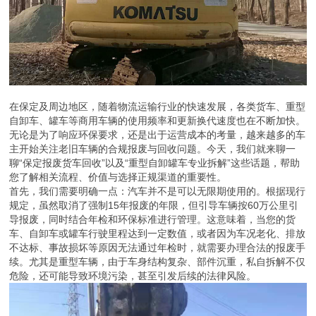
在保定及周边地区，随着物流运输行业的快速发展，各类货车、重型
自卸车、罐车等商用车辆的使用频率和更新换代速度也在不断加快。
无论是为了响应环保要求，还是出于运营成本的考量，越来越多的车
主开始关注老旧车辆的合规报废与回收问题。今天，我们就来聊一
聊“保定报废货车回收”以及“重型自卸罐车专业拆解”这些话题，帮助
您了解相关流程、价值与选择正规渠道的重要性。
首先，我们需要明确一点：汽车并不是可以无限期使用的。根据现行
规定，虽然取消了强制15年报废的年限，但引导车辆按60万公里引
导报废，同时结合年检和环保标准进行管理。这意味着，当您的货
车、自卸车或罐车行驶里程达到一定数值，或者因为车况老化、排放
不达标、事故损坏等原因无法通过年检时，就需要办理合法的报废手
续。尤其是重型车辆，由于车身结构复杂、部件沉重，私自拆解不仅
危险，还可能导致环境污染，甚至引发后续的法律风险。