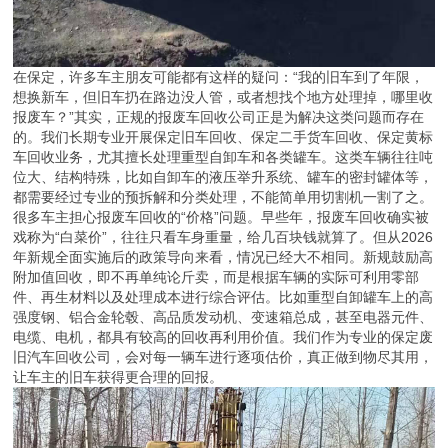
在保定，许多车主朋友可能都有这样的疑问：“我的旧车到了年限，
想换新车，但旧车扔在路边没人管，或者想找个地方处理掉，哪里收
报废车？”其实，正规的报废车回收公司正是为解决这类问题而存在
的。我们长期专业开展保定旧车回收、保定二手货车回收、保定黄标
车回收业务，尤其擅长处理重型自卸车和各类罐车。这类车辆往往吨
位大、结构特殊，比如自卸车的液压举升系统、罐车的密封罐体等，
都需要经过专业的预拆解和分类处理，不能简单用切割机一割了之。
很多车主担心报废车回收的“价格”问题。早些年，报废车回收确实被
戏称为“白菜价”，往往只看车身重量，给几百块钱就算了。但从2026
年新规全面实施后的政策导向来看，情况已经大不相同。新规鼓励高
附加值回收，即不再单纯论斤卖，而是根据车辆的实际可利用零部
件、再生材料以及处理成本进行综合评估。比如重型自卸罐车上的高
强度钢、铝合金轮毂、高品质发动机、变速箱总成，甚至电器元件、
电缆、电机，都具有较高的回收再利用价值。我们作为专业的保定废
旧汽车回收公司，会对每一辆车进行逐项估价，真正做到物尽其用，
让车主的旧车获得更合理的回报。