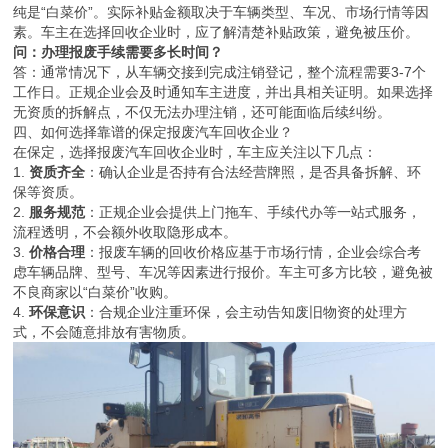
纯是“白菜价”。实际补贴金额取决于车辆类型、车况、市场行情等因
素。车主在选择回收企业时，应了解清楚补贴政策，避免被压价。
问：办理报废手续需要多长时间？
答：通常情况下，从车辆交接到完成注销登记，整个流程需要3-7个
工作日。正规企业会及时通知车主进度，并出具相关证明。如果选择
无资质的拆解点，不仅无法办理注销，还可能面临后续纠纷。
四、如何选择靠谱的保定报废汽车回收企业？
在保定，选择报废汽车回收企业时，车主应关注以下几点：
1.
资质齐全
：确认企业是否持有合法经营牌照，是否具备拆解、环
保等资质。
2.
服务规范
：正规企业会提供上门拖车、手续代办等一站式服务，
流程透明，不会额外收取隐形成本。
3.
价格合理
：报废车辆的回收价格应基于市场行情，企业会综合考
虑车辆品牌、型号、车况等因素进行报价。车主可多方比较，避免被
不良商家以“白菜价”收购。
4.
环保意识
：合规企业注重环保，会主动告知废旧物资的处理方
式，不会随意排放有害物质。