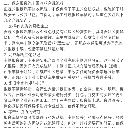
二、保定报废汽车回收的合规流程
正规的报废汽车回收流程，不仅保障了车主的合法权益，也维护了环
境安全和公共利益。在保定，车主处理报废车辆时，应重点关注以下
几个合规要点：
1. 选择有资质的回收企业
合规的报废汽车回收企业必须持有相应的经营资质，具备合法的拆解
场所、专业设备和环保措施。车主在选择时，应核实企业的资质证
书，避免将车辆交给无资质的“黑窝点”。正规企业通常可以办理完整
的报废手续，包括车辆注销证明等。
2. 完成车辆注销登记
车辆报废后，车主需要配合回收企业完成车辆注销登记。这一环节至
关重要，因为只有完成注销，车辆才正式从交通管理系统中“退籍”。
如果车辆未注销，后续产生的违章、事故责任可能仍会牵连到原车
主。正规回收企业会协助车主准备相关材料，并指导办理手续。
3. 废旧物资的规范处理
报废车辆拆解后，会产生大量的废旧物资，如金属、塑料、玻璃、橡
胶等。合规企业会对这些物资进行分类、打包，并交由有资质的再生
资源利用企业进行再加工。对于有害物质，如废旧电池、废油液等，
则必须按照环保要求进行专业处置，确保不污染环境。
4. 零部件流通的规范
报废车辆的部分零部件（如发动机、变速箱等）如果状态良好，经过
检测后可以进入再制造或流通环节。但这一过程需要严格登记，确保