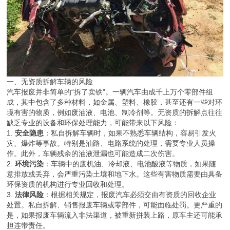
一、无资质拆解车辆的风险
汽车报废并非简单的“拆了卖铁”。一辆汽车由成千上万个零部件组
成，其中包含了多种材料，如金属、塑料、橡胶，甚至还有一些对环
境有害的物质，例如废油液、电池、制冷剂等。无资质的拆解点往往
缺乏专业的设备和环保处理能力，可能带来以下风险：
1.
安全隐患
：私自拆解车辆时，如果不熟悉车辆结构，容易引发火
灾、爆炸等事故。特别是油路、电路系统的处理，需要专业人员操
作。此外，车辆残余的油液泄漏也可能造成二次伤害。
2.
环境污染
：车辆中的废机油、冷却液、电池酸液等物质，如果随
意排放或丢弃，会严重污染土壤和地下水。这些有害物质需要由具备
环保资质的机构进行专业回收和处理。
3.
法律风险
：根据相关规定，报废汽车必须交由有资质的回收企业
处置。私自拆解、销售报废车辆或零部件，可能面临处罚。更严重的
是，如果报废车辆流入非法渠道，被重新拼装上路，原车主还可能承
担连带责任。