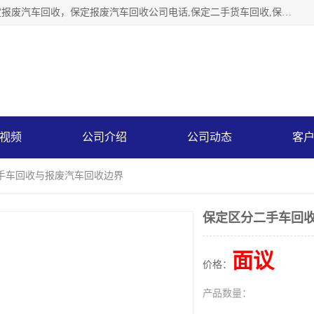
保定辉领再生资源回收有限公司主要经营保定旧车回收，保定报废汽车回收，保定报废汽车回收公司电话,保定二手货车回收,保定黄标车回收, 保定黄标车回收，保定哪里收报废车，保定废旧汽车回收，保定汽车报废手续办理，保定汽车解体厂。将通过采取区域限行促进淘汰、经济补助激励新、加大上路*法处罚、加强达标排放监管等综合措施，对老旧机动车逐步实行末位淘汰，加快老旧机动车淘汰新
视频
公司介绍
公司动态
客
二手车回收与报废汽车回收边界
保定区分二手车回
面议
价格：
产品数量：