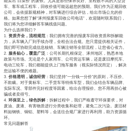
能卖出“白菜价”的废铁。尤其是那些保养良好、里程数不高的大型货
车、客车或工程车，回收价值可能远超您的预期。我们作为正规回收
公司，会依据新规精神，对车辆进行综合评估，给出市场公允的价
格。如果您想了解“涿州报废车回收公司电话”，欢迎随时联系我们，
我们将为您详细解答车辆残值问题。
为什么选择我们？
1.
资质齐全，流程规范
：我们拥有完善的报废车回收资质和拆解能
力，从车辆入厂到手续办理，全程合法合规。您只需提供相关证件，
我们即可协助完成信息核销、车辆注销等全部流程，让您省心省力。
2.
服务贴心，覆盖广泛
：公司长期扎根保定、涿州地区，熟悉本地
政策与市场。无论是个人家用车、公司营运车辆，还是废旧摩托车、
电动三轮车，我们都能提供上门拖车服务（视实际情况而定），解决
您运输不便的难题。
3.
价格透明，诚信经营
：我们坚持“一分钱一分价”的原则，不压价、
不欺瞒。对于黄标车、二手货车等特殊车型，我们会结合车辆品牌、
实际车况、零部件完好程度等因素，给出合理报价。您不用再担心被
骗或者卖得亏。
4.
环保至上，绿色拆解
：拆解过程中，我们严格遵守环保要求，对
废油、废液、有害物质进行分类收集和处理，避免二次污染。废旧材
料如钢铁、铜铝、塑料等，会送往合规厂家进行再利用，助力资源循
环。
常见问题解答