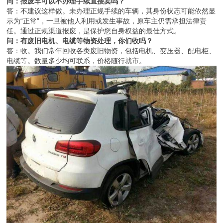
问：报废车可以不办理手续直接卖吗？
答：不建议这样做。未办理正规手续的车辆，其身份状态可能依然显
示为“正常”，一旦被他人利用或发生事故，原车主仍需承担法律责
任。通过正规渠道报废，是保护您自身权益的最佳方式。
问：有废旧电机、电缆等物资处理，你们收吗？
答：收。我们常年回收各类废旧物资，包括电机、变压器、配电柜、
电缆等。数量多少均可联系，价格随行就市。