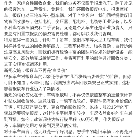
作为一家综合性回收企业，我们的业务不仅限于报废汽车。除了常见
的报废汽车、二手货车、黄标车，我们还回收报废电车、报废摩托
车、报废电动三轮车等小型车辆。对于企业客户，我们同样提供废旧
物资回收服务，包括电机、变压器、配电柜、电缆等工业设备，以及
各种库存积压物资和二手设备。无论是个人车主还是企业负责人，只
要您有闲置或报废的物资需要处理，都可以联系我们咨询。
特别值得一提的是，针对二手吊车、废旧吊车等大型工程车辆，我们
同样具备专业的回收拆解能力。工程车体积大、结构复杂，自行拆解
难度高且风险大，而我们拥有经验丰富的团队和合规的拆解设备，能
够安全、高效地完成拆解工作，并将可再利用的部件进行回收分类，
真正实现资源循环利用。
新规实施：报废车不再是“白菜价”
很多车主对报废车的印象还停留在“几百块钱当废铁卖”的阶段。但你
可能不知道，今年6月起，我国报废汽车回收新规已正式实施，这标
志着报废车行业迈入了新阶段。
新规的核心变化在于，车辆报废时，不再仅仅按照整车的重量来计算
补贴或回收价格。这意味着，一辆车况较好、零部件仍有剩余价值的
车辆，可以获得更公平、更合理的回收报价。以往，服役15年的车
辆就需要强制报废，这让许多平时用车较少、车况依然良好的车主感
到可惜。如今，政策调整为按行驶里程（60万公里）作为报废参
考，车辆的使用寿命得到更灵活的安排。
对于车主而言，这无疑是一个好消息。您手中的老旧车辆，不再是只