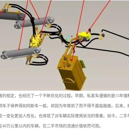
限的规定，也经历了一个不断优化的过程。早期，私家车遵循的是15年强
明车子保养得如同新车一般，却因为年限到了而不得不面临报废。后来，规
这一变化更加人性化，也体现了对车辆实际使用状况的尊重。如今，二手
在40万公里以内的车辆，在二手市场的流通价值依然可观。