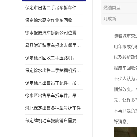
保定市出售二手吊车拆车件
燃油类型
几成新
保定徐水高空作业车回收
徐水报废汽车拆解公司位置，出售二手拆车件发动机
随着城市交
易县附近私家车报废去哪里，咨询车辆销户流程电话
用年限或行
以及较新政
保定徐水回收二手压路机，压路机拆解市场在哪
报废车回收
保定徐水出售二手挖掘机拆车件，挖掘机配件，液压件出售
不少人认为
保定徐水出售吊车配件，吊车拆车件出售
悄然改变。
徐水区出售吊车拆车件，吊车液压件，吊车发动机变速箱出售
元，让许多
河北保定出售各种型号拆车件
不再只是负
保定牌机动车报废销户需要带哪些手续，流程咨询
好消息。