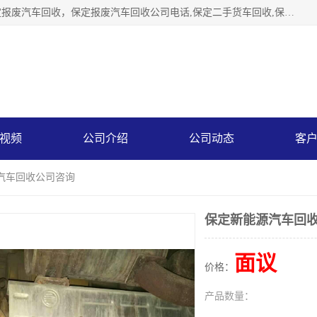
保定辉领再生资源回收有限公司主要经营保定旧车回收，保定报废汽车回收，保定报废汽车回收公司电话,保定二手货车回收,保定黄标车回收, 保定黄标车回收，保定哪里收报废车，保定废旧汽车回收，保定汽车报废手续办理，保定汽车解体厂。将通过采取区域限行促进淘汰、经济补助激励新、加大上路*法处罚、加强达标排放监管等综合措施，对老旧机动车逐步实行末位淘汰，加快老旧机动车淘汰新
视频
公司介绍
公司动态
客
源汽车回收公司咨询
保定新能源汽车回
面议
价格：
产品数量：