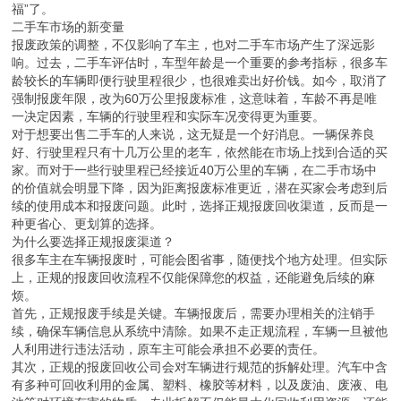
福”了。
二手车市场的新变量
报废政策的调整，不仅影响了车主，也对二手车市场产生了深远影
响。过去，二手车评估时，车型年龄是一个重要的参考指标，很多车
龄较长的车辆即便行驶里程很少，也很难卖出好价钱。如今，取消了
强制报废年限，改为60万公里报废标准，这意味着，车龄不再是唯
一决定因素，车辆的行驶里程和实际车况变得更为重要。
对于想要出售二手车的人来说，这无疑是一个好消息。一辆保养良
好、行驶里程只有十几万公里的老车，依然能在市场上找到合适的买
家。而对于一些行驶里程已经接近40万公里的车辆，在二手市场中
的价值就会明显下降，因为距离报废标准更近，潜在买家会考虑到后
续的使用成本和报废问题。此时，选择正规报废回收渠道，反而是一
种更省心、更划算的选择。
为什么要选择正规报废渠道？
很多车主在车辆报废时，可能会图省事，随便找个地方处理。但实际
上，正规的报废回收流程不仅能保障您的权益，还能避免后续的麻
烦。
首先，正规报废手续是关键。车辆报废后，需要办理相关的注销手
续，确保车辆信息从系统中清除。如果不走正规流程，车辆一旦被他
人利用进行违法活动，原车主可能会承担不必要的责任。
其次，正规的报废回收公司会对车辆进行规范的拆解处理。汽车中含
有多种可回收利用的金属、塑料、橡胶等材料，以及废油、废液、电