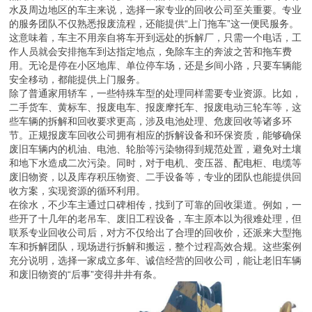
水及周边地区的车主来说，选择一家专业的回收公司至关重要。专业
的服务团队不仅熟悉报废流程，还能提供“上门拖车”这一便民服务。
这意味着，车主不用亲自将车开到远处的拆解厂，只需一个电话，工
作人员就会安排拖车到达指定地点，免除车主的奔波之苦和拖车费
用。无论是停在小区地库、单位停车场，还是乡间小路，只要车辆能
安全移动，都能提供上门服务。
除了普通家用轿车，一些特殊车型的处理同样需要专业资源。比如，
二手货车、黄标车、报废电车、报废摩托车、报废电动三轮车等，这
些车辆的拆解和回收要求更高，涉及电池处理、危废回收等诸多环
节。正规报废车回收公司拥有相应的拆解设备和环保资质，能够确保
废旧车辆内的机油、电池、轮胎等污染物得到规范处置，避免对土壤
和地下水造成二次污染。同时，对于电机、变压器、配电柜、电缆等
废旧物资，以及库存积压物资、二手设备等，专业的团队也能提供回
收方案，实现资源的循环利用。
在徐水，不少车主通过口碑相传，找到了可靠的回收渠道。例如，一
些开了十几年的老吊车、废旧工程设备，车主原本以为很难处理，但
联系专业回收公司后，对方不仅给出了合理的回收价，还派来大型拖
车和拆解团队，现场进行拆解和搬运，整个过程高效合规。这些案例
充分说明，选择一家成立多年、诚信经营的回收公司，能让老旧车辆
和废旧物资的“后事”变得井井有条。