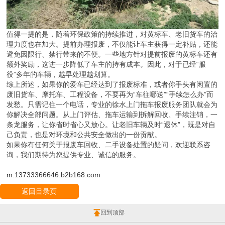
值得一提的是，随着环保政策的持续推进，对黄标车、老旧货车的治
理力度也在加大。提前办理报废，不仅能让车主获得一定补贴，还能
避免因限行、禁行带来的不便。一些地方针对提前报废的黄标车还有
额外奖励，这进一步降低了车主的持有成本。因此，对于已经“服
役”多年的车辆，越早处理越划算。
综上所述，如果你的爱车已经达到了报废标准，或者你手头有闲置的
废旧货车、摩托车、工程设备，不要再为“车往哪送”“手续怎么办”而
发愁。只需记住一个电话，专业的徐水上门拖车报废服务团队就会为
你解决全部问题。从上门评估、拖车运输到拆解回收、手续注销，一
条龙服务，让你省时省心又放心。让老旧车辆及时“退休”，既是对自
己负责，也是对环境和公共安全做出的一份贡献。
如果你有任何关于报废车回收、二手设备处置的疑问，欢迎联系咨
询，我们期待为您提供专业、诚信的服务。
m.13733366646.b2b168.com
返回目录页
回到顶部