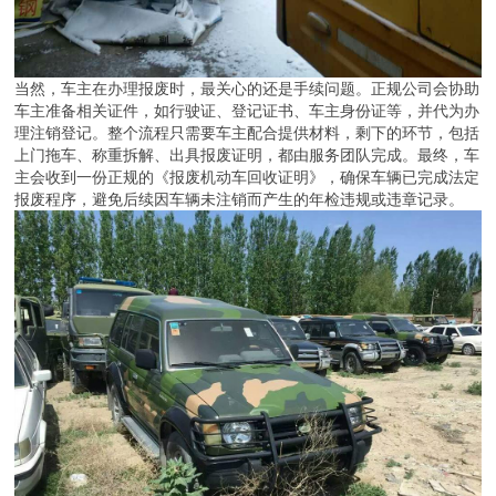
当然，车主在办理报废时，最关心的还是手续问题。正规公司会协助
车主准备相关证件，如行驶证、登记证书、车主身份证等，并代为办
理注销登记。整个流程只需要车主配合提供材料，剩下的环节，包括
上门拖车、称重拆解、出具报废证明，都由服务团队完成。最终，车
主会收到一份正规的《报废机动车回收证明》，确保车辆已完成法定
报废程序，避免后续因车辆未注销而产生的年检违规或违章记录。