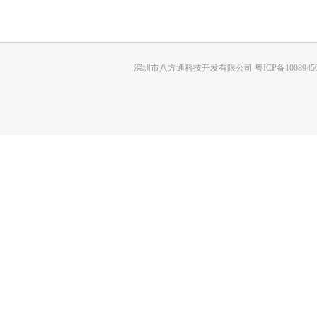
深圳市八方通科技开发有限公司 粤ICP备10089450号