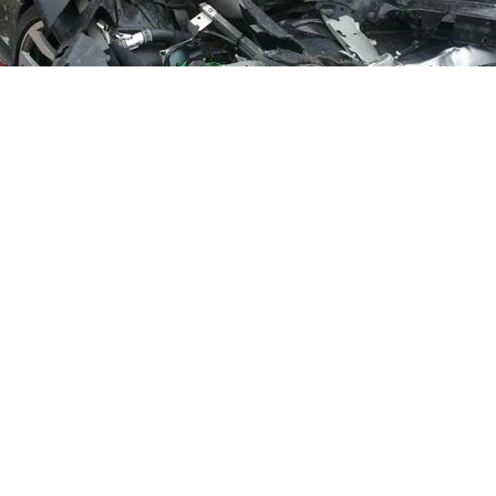
汽车往往被当作废铁计价，价格低廉，这让不少车主感到不划算。但随着
依据车重。好的回收公司会基于市场行情，给出合理的回收价格，并且公
库存积压物资、二手设备等，也会根据实际状况进行评估。在选择时，可
低，更要注意对方是否诚实守信。过低的价格可能意味着服务缩水，而过
司的环保资质和拆解能力
解不仅是为了资源回收，更是一项环保工作。正规的回收公司应具备符合
废物。例如，专业的保定汽车解体厂会配备切割、破碎等设备，将车辆拆