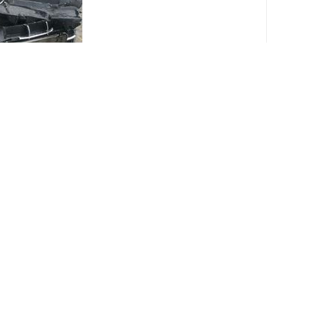
新规的实施，报废车辆的回收价值有所提升，补贴
开透明，不会在过程中随意压价或设置隐形费用。
以多咨询几家公司，比较报价和服务内容，但不要
高的承诺也可能存在猫腻。
环保要求的拆解场地和设备，能够安全处理废油、
解为可再利用的钢铁、铜铝等材料，同时避免环境