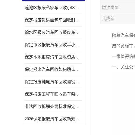
莲池区报废私家车回收小区上门拖车便捷
燃油类型
几成新
保定报废货运面包车回收封闭货车报废销户
徐水区报废汽车回收报废车辆补贴申请流程
随着汽车保
保定市区报废汽车回收半小时上门现场估价
废的黄标车
一家值得信
保定本地报废汽车回收资质齐全无隐形收费
一、关注公
保定报废汽车回收如何确认车辆完成销户
保定报废纯电汽车回收退役电池统一处置
保定报废工程车回收吊车泵车挖掘机回收拆解
非法回收拆解处罚标准保定报废车合规提示
2026保定报废汽车回收新规解读车主必看