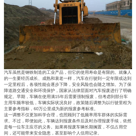
汽车虽然是钢铁制造的工业产品，但它的使用寿命是有限的。就像人
的一生要经历成长、成熟和衰老一样，汽车在行驶到一定年限或达到
一定里程后，各项性能会逐步下降，安全风险也会随之增加。为了保
障道路交通安全和环境保护，国家从法律层面对汽车报废进行了明确
规定。早期，车辆在使用满15年后需要强制报废，但考虑到部分车
主用车频率较低，车辆实际状况良好，政策随后调整为以行驶里程为
主要参考指标，60万公里成为新的报废参考标准。
这一调整不仅更加科学合理，也照顾到了低频率用车群体的实际需
求。不过，即便如此，车辆达到报废条件后及时办理报废手续，依然
是每一位车主应尽的义务。如果将报废车辆长期搁置，不仅占用空
间，还可能带来安全隐患，甚至影响个人信用记录。