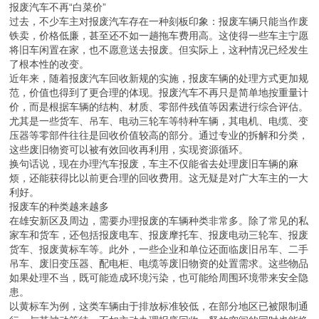
报废汽车不再“白菜价”
过去，不少车主对报废汽车存在一种刻板印象：报废车辆只能当作废
铁卖，价格低廉，甚至还不如一趟拖车费用高。这使得一些车主宁愿
将旧车闲置在家，也不愿意送去报废。但实际上，这种情况已经发生
了根本性的改变。
近年来，随着报废汽车回收新规的实施，报废车辆的处理方式更加规
范，价值也得到了更合理的体现。报废汽车不再只是简单地按重量计
价，而是根据车辆的结构、材质、零部件残值等因素进行综合评估。
尤其是一些货车、吊车、电动三轮车等特种车辆，其电机、电缆、变
压器等零部件往往是回收价值较高的部分。通过专业的拆解和分类，
这些废旧物资可以被有效回收再利用，实现资源循环。
换句话说，现在办理汽车报废，车主不仅能省去处理废旧车辆的麻
烦，还能获得比以前更合理的回收费用。这无疑是对广大车主的一大
利好。
报废车的种类越来越多
在雄安新区及周边，需要办理报废的车辆种类非常多。除了常见的私
家车和货车，还包括报废电车、报废摩托车、报废电动三轮车、报废
货车、报废黄标车等。此外，一些企业和单位还面临废旧吊车、二手
吊车、废旧变压器、配电柜、电缆等废旧物资的处置需求。这些物品
如果处理不当，既可能造成环境污染，也可能给周围环境带来安全隐
患。
以黄标车为例，这类车辆由于排放标准较低，在部分地区已被限制通