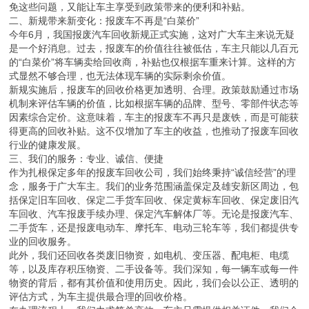
免这些问题，又能让车主享受到政策带来的便利和补贴。
二、新规带来新变化：报废车不再是“白菜价”
今年6月，我国报废汽车回收新规正式实施，这对广大车主来说无疑
是一个好消息。过去，报废车的价值往往被低估，车主只能以几百元
的“白菜价”将车辆卖给回收商，补贴也仅根据车重来计算。这样的方
式显然不够合理，也无法体现车辆的实际剩余价值。
新规实施后，报废车的回收价格更加透明、合理。政策鼓励通过市场
机制来评估车辆的价值，比如根据车辆的品牌、型号、零部件状态等
因素综合定价。这意味着，车主的报废车不再只是废铁，而是可能获
得更高的回收补贴。这不仅增加了车主的收益，也推动了报废车回收
行业的健康发展。
三、我们的服务：专业、诚信、便捷
作为扎根保定多年的报废车回收公司，我们始终秉持“诚信经营”的理
念，服务于广大车主。我们的业务范围涵盖保定及雄安新区周边，包
括保定旧车回收、保定二手货车回收、保定黄标车回收、保定废旧汽
车回收、汽车报废手续办理、保定汽车解体厂等。无论是报废汽车、
二手货车，还是报废电动车、摩托车、电动三轮车等，我们都提供专
业的回收服务。
此外，我们还回收各类废旧物资，如电机、变压器、配电柜、电缆
等，以及库存积压物资、二手设备等。我们深知，每一辆车或每一件
物资的背后，都有其价值和使用历史。因此，我们会以公正、透明的
评估方式，为车主提供最合理的回收价格。