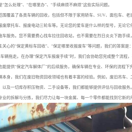
“怎么处理”、“在哪里办”、“手续麻烦不麻烦”这些实际问题。
范围覆盖了各类车辆的回收，包括但不限于家用轿车、SUV、面包车、老
报废摩托车、报废电动三轮车等。无论您的爱车是什么样的型号，无论它
拖车服务。您不需要费心找车拉往回收站，也不需要在烈日炎炎下跑手续
主关心的“保定黄标车回收”、“保定哪里收报废车”等问题，我们的答案
将车辆拖走。在办理“保定汽车报废手续”时，我们会协助您完成整个流程
也能提供“保定汽车解体厂”的后续服务，确保车辆在专业、环保的流程下
辆本身，我们在废旧物资回收领域也有着丰富的经验。例如，废旧吊车、
，以及一切库存积压物资、二手设备等，我们都能够提供评估与回收服务
专业的拆解与分拣，我们尽力让每一块金属、每一个零件都能找到它新的