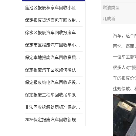
莲池区报废私家车回收小区上门拖车便捷
燃油类型
几成新
保定报废货运面包车回收封闭货车报废销户
徐水区报废汽车回收报废车辆补贴申请流程
汽车，这个
保定市区报废汽车回收半小时上门现场估价
回忆。然而
一位车主都
保定本地报废汽车回收资质齐全无隐形收费
很多人对“
保定报废汽车回收如何确认车辆完成销户
车的报废价
保定报废纯电汽车回收退役电池统一处置
违规停放、
保定报废工程车回收吊车泵车挖掘机回收拆解
非法回收拆解处罚标准保定报废车合规提示
2026保定报废汽车回收新规解读车主必看