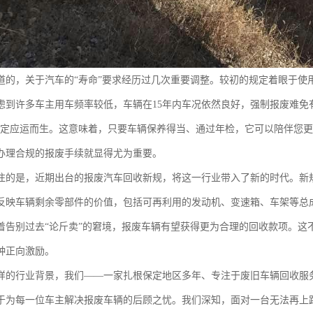
道的，关于汽车的“寿命”要求经历过几次重要调整。较初的规定着眼于使
虑到许多车主用车频率较低，车辆在15年内车况依然良好，强制报废难免有
规定应运而生。这意味着，只要车辆保养得当、通过年检，它可以陪伴您
办理合规的报废手续就显得尤为重要。
注的是，近期出台的报废汽车回收新规，将这一行业带入了新的时代。新规
反映车辆剩余零部件的价值，包括可再利用的发动机、变速箱、车架等总
着告别过去“论斤卖”的窘境，报废车辆有望获得更为合理的回收款项。这
种正向激励。
样的行业背景，我们——一家扎根保定地区多年、专注于废旧车辆回收服
于为每一位车主解决报废车辆的后顾之忧。我们深知，面对一台无法再上