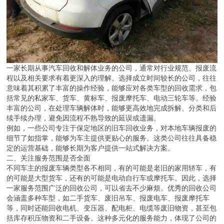
一家长期从事汽车回收和解体业务的公司，通常对行业规范、报废流
程以及相关要求有着更深入的理解。选择成立时间较长的公司，往往
意味着其积累了丰富的操作经验，能够应对各类车型的回收需求，包
括常见的私家车、货车、黄标车、报废摩托车、电动三轮车等。经验
丰富的公司，在处理车辆解体时，能够更高效地完成拆解、分类和后
续手续办理，避免因流程不熟导致的延误或遗漏。
例如，一些公司专注于保定地区的旧车回收业务，对本地车辆报废的
细节了如指掌，能够为车主提供更贴心的服务。这类公司往往具备稳
定的运营基础，能够长期为客户提供一站式解决方案。
二、关注服务范围是否全面
不同车主的报废车辆类型各不相同，有的可能是老旧的家用轿车，有
的可能是大型货车，还有的可能是电动自行车或摩托车。因此，选择
一家服务范围广泛的回收公司，可以省去不少麻烦。优秀的回收公司
会涵盖多种车型，如二手货车、废旧吊车、报废电车、报废摩托车
等，同时还能回收电机、变压器、配电柜、电缆等废旧物资，甚至包
括库存积压物资和二手设备。这种多元化的服务能力，体现了公司的