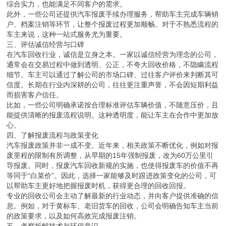
综合实力，也能满足不同客户的需求。
此外，一些公司还提供汽车报废手续办理服务，帮助车主完成车辆销
户、档案注销等环节，让整个报废过程更加顺畅。对于不熟悉流程的
车主来说，这种一站式服务尤为重要。
三、评估诚信经营与口碑
在汽车回收行业，诚信是立身之本。一家以诚信经营为理念的公司，
通常会在交易过程中做到透明、公正，不夸大回收价格，不隐瞒流程
细节。车主可以通过了解公司的市场口碑、过往客户评价来判断其可
信度。长期在行业内深耕的公司，往往更注重声誉，不会因短期利益
而损害客户信任。
比如，一些公司明确承诺按合理标准评估车辆价值，不随意压价，且
能提供清晰的报废流程说明。这种透明度，能让车主在合作中更加放
心。
四、了解报废流程与政策变化
汽车报废政策并非一成不变。近年来，相关政策不断优化，例如对报
废里程的限制有所调整，从早期的15年强制报废，改为60万公里引
导报废。同时，报废汽车回收新规的实施，也使得报废车的价值不再
等同于“白菜价”。因此，选择一家能够及时跟进政策变化的公司，可
以帮助车主更好地把握报废时机，获得更合理的回收回报。
专业的回收公司会主动了解最新的行业动态，并向客户提供准确的信
息。例如，对于黄标车、老旧货车的回收，公司会明确告知车主当前
的政策要求，以及如何高效完成报废注销。