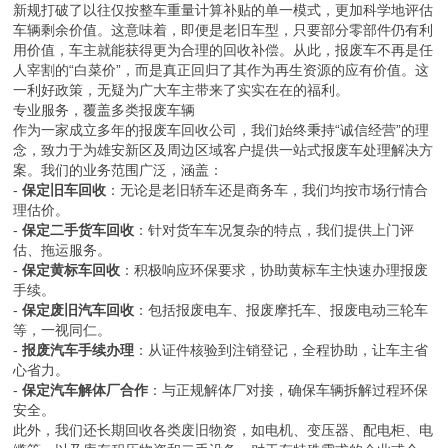
新规打破了以往仅按整车重量计算补贴的单一模式，更加科学地评估
车辆剩余价值。这意味着，即便是老旧车型，只要部分零部件仍有利
用价值，车主就能获得更为合理的回收补偿。从此，报废车不再是任
人宰割的“白菜价”，而是真正回归了其作为再生资源的应有价值。这
一利好政策，无疑为广大车主带来了实实在在的福利。
专业服务，覆盖多类报废车辆
作为一家成立多年的报废车回收公司，我们始终秉持“诚信经营”的理
念，致力于为雄安新区及周边区域客户提供一站式报废车处理解决方
案。我们的业务范围广泛，涵盖：
-
保定旧车回收
：无论是老旧轿车还是商务车，我们均按市场行情合
理估价。
-
保定二手货车回收
：针对货车车况复杂的特点，我们提供上门评
估、拖运服务。
-
保定黄标车回收
：积极响应环保要求，协助黄标车主快速办理报废
手续。
-
保定废旧汽车回收
：包括报废电车、报废摩托车、报废电动三轮车
等，一视同仁。
-
报废汽车手续办理
：从证件核验到注销登记，全程协助，让车主省
心省力。
-
保定汽车解体厂合作
：与正规解体厂对接，确保车辆拆解过程环保
安全。
此外，我们还长期回收各类废旧物资，如电机、变压器、配电柜、电