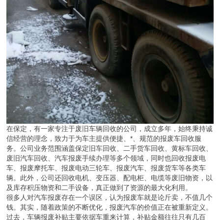
在保定，有一家专注于废旧车辆回收的公司，成立多年，始终秉持诚
信经营的理念，致力于为车主提供便捷、*、规范的报废车回收服
务。公司业务范围涵盖保定旧车回收、二手货车回收、黄标车回收、
废旧汽车回收、汽车报废手续办理等多个领域，同时也回收报废电
车、报废摩托车、报废电动三轮车、报废汽车、报废货车等各类车
辆。此外，公司还回收电机、变压器、配电柜、电缆等废旧物资，以
及库存积压物资和二手设备，真正做到了资源的最大化利用。
很多人对汽车报废存在一个误区，认为报废车就是论斤卖，不值几个
钱。其实，随着政策的不断优化，报废汽车的价值正在被重新定义。
过去，车辆报废补贴主要依据车重来计算，补贴金额往往只有几百