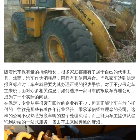
随着汽车保有量的持续增长，很多家庭都拥有了属于自己的代步工
具。然而，汽车作为消耗品，同样有其使用寿命。当私家车达到法定
报废标准时，车主就需要为其办理正规的报废手续。对于不少保定车
主来说，面对众多相关信息，如何选择一家可靠的报废车办理公司，
成为了一个实际的问题。
在保定，专业从事报废车回收的企业有不少，但真正能让车主放心托
付的，往往是那些有着多年行业经验、秉承诚信经营理念的公司。这
样的公司不仅熟悉报废车辆的整个处理流程，而且能为车主提供从咨
询到办结的一站式服务，省去车主来回奔波的麻烦。