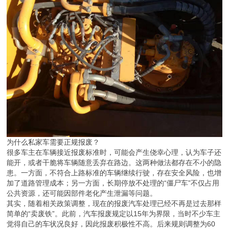
为什么私家车需要正规报废？
很多车主在车辆接近报废标准时，可能会产生侥幸心理，认为车子还
能开，或者干脆将车辆随意丢弃在路边。这两种做法都存在不小的隐
患。一方面，不符合上路标准的车辆继续行驶，存在安全风险，也增
加了道路管理成本；另一方面，长期停放不处理的“僵尸车”不仅占用
公共资源，还可能因部件老化产生泄漏等问题。
其实，随着相关政策调整，现在的报废汽车处理已经不再是过去那样
简单的“卖废铁”。此前，汽车报废规定以15年为界限，当时不少车主
觉得自己的车状况良好，因此报废积极性不高。后来规则调整为60