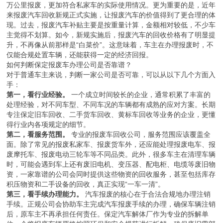
万公里报废，更加符合私家车的实际使用情况。更为重要的是，近年
来报废汽车回收新规正式实施，让报废汽车的价值得到了更合理的体
现。过去，报废汽车补贴主要是按重量计算，金额相对较低，不少车
主觉得不划算。如今，新规实施后，报废汽车的回收价格有了明显提
升，不再像从前那样是“白菜价”。这意味着，车主在办理报废时，不
仅能合规处置车辆，还能获得一定的经济回报。
如何判断保定报废车办理公司是否靠谱？
对于普通车主来说，判断一家公司是否可靠，可以从以下几个方面入
手：
第一，看行业经验。
一个成立时间较长的企业，通常积累了丰富的
处理经验，对不同车型、不同车况的车辆都有成熟的应对方案。长期
专注保定旧车回收、二手货车回收、黄标车回收等业务的企业，更懂
得行业内各项规定的细节。
第二，看服务范围。
专业的报废车回收公司，服务范围应该覆盖全
面。除了常见的报废私家车、报废货车外，还应能处理报废电车、报
废摩托车、报废电动三轮车等不同品类。此外，很多车主在清理车辆
时，可能会遇到车上还有废旧电机、变压器、配电柜、电缆等废旧物
资，一家靠谱的公司会同时提供这些物资的回收服务，甚至包括库存
积压物资和二手设备的回收，真正实现“一车一清”。
第三，看手续办理能力。
汽车报废的核心在于合法合规地办理注销
手续。正规公司会协助车主完成汽车报废手续的办理，确保车辆注销
后，原车主不再承担任何责任。保定汽车解体厂作为专业的拆解单