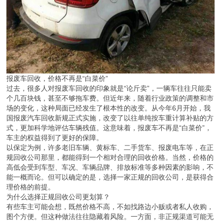
报废车回收，价格不再是“白菜价”
过去，很多人对报废车回收的印象就是“论斤卖”，一辆车往往只能卖
个几百块钱，甚至不够拖车费。但近年来，随着行业政策的调整和市
场的变化，这种局面已经发生了根本性的改变。从今年6月开始，我
国报废汽车回收新规正式实施，改变了以往单纯按车重计算补贴的方
式，更加科学地评估车辆残值。这意味着，报废车不再是“白菜价”，
车主的权益得到了更好的保障。
以保定为例，许多老旧车辆、黄标车、二手货车、报废电车等，在正
规回收公司那里，都能得到一个相对合理的回收价格。当然，价格的
高低会受到车型、车况、车辆品牌、排放标准等多种因素的影响，不
能一概而论。但可以确定的是，选择一家正规的回收公司，是获得合
理价格的前提。
为什么选择正规回收公司更划算？
有些车主可能会想，既然价格不高，不如找路边小贩或者私人收购，
图个方便。但这种做法往往隐藏着风险。一方面，非正规渠道可能无