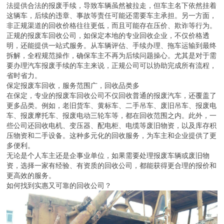
法提供合法的报废手续，导致车辆虽然被拉走，但车主名下依然挂着
这辆车，后续的违章、事故等责任可能还需要车主承担。另一方面，
非正规渠道的回收价格往往更低，而且可能存在压价、欺诈等行为。
正规的报废车回收公司，如保定本地的专业回收企业，不仅价格透
明，还能提供一站式服务。从车辆评估、手续办理、拖车运输到最终
拆解，全程规范操作，确保车主不再为后续问题操心。尤其是对于需
要办理汽车报废手续的车主来说，正规公司可以协助完成所有流程，
省时省力。
保定报废车回收，服务范围广，回收品类多
在保定，专业的报废车回收公司不仅回收普通的报废汽车，还覆盖了
更多品类。例如，老旧货车、黄标车、二手吊车、废旧吊车、报废电
车、报废摩托车、报废电动三轮车等，都在回收范围之内。此外，一
些公司还回收电机、变压器、配电柜、电缆等废旧物资，以及库存积
压物资和二手设备。这种多元化的回收服务，为车主和企业提供了更
多便利。
无论是个人车主还是企事业单位，如果需要处理报废车辆或废旧物
资，选择一家有经验、有资质的回收公司，都能获得更合理的报价和
更高效的服务。
如何找到实惠又可靠的回收公司？