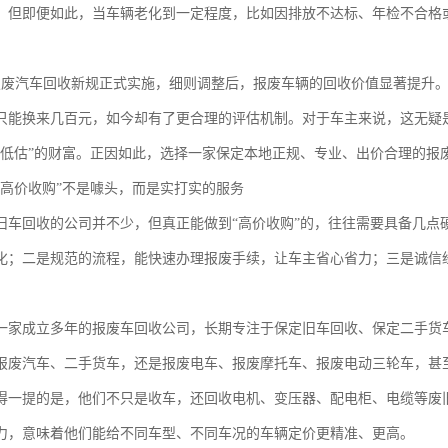
。但即便如此，当车辆老化到一定程度，比如因排放不达标、年检不合格
报废汽车回收新规正式实施，细则调整后，报废车辆的回收价值显著提升
只能换来几百元，如今却有了更合理的评估机制。对于车主来说，这无疑
被低估”的财富。正因如此，选择一家保定本地正规、专业、出价合理的报
“高价收购”不是噱头，而是实打实的服务
旧车回收的公司并不少，但真正能做到“高价收购”的，往往需要具备几点
化；二是规范的流程，能快速办理报废手续，让车主省心省力；三是诚信
一家成立多年的报废车回收公司，长期专注于保定旧车回收、保定二手货
报废汽车、二手货车，还是报废电车、报废摩托车、报废电动三轮车，甚
得一提的是，他们不只是收车，还回收电机、变压器、配电柜、电缆等废
力，意味着他们能给不同车型、不同车况的车辆定价更精准、更高。