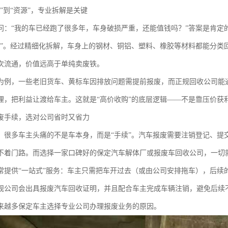
”到“资源”，专业拆解是关键
问：“我的车已经跑了很多年，车身破损严重，还能值钱吗？”答案是肯定
产”。经过精细化拆解，车身上的钢材、铜铝、塑料、橡胶等材料都能分类
次流通，价值远高于单纯卖废铁。
为例，一些老旧货车、黄标车因排放问题需提前报废，而正规回收公司能
理，把利益让渡给车主。这就是“高价收购”的底层逻辑——不是靠压价获
废手续，选对公司省时又省力
，很多车主头痛的不是车本身，而是“手续”。汽车报废需要注销登记、提
不着门路。而选择一家口碑好的保定汽车解体厂或报废车回收公司，一切
常提供“一站式”服务：车主只需把车开过去（或由公司安排拖车），后续
规公司会出具报废汽车回收证明，并且配合车主完成车辆注销，避免后续不
来越多保定车主选择专业公司办理报废业务的原因。