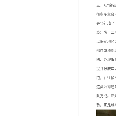
三、从“废铁
很多车主会
是“城市矿
缆）尚可二
以保定地区
部件单独处
四、办理报
提到报废车
跑，往往摸
这类公司通
队完成。正
验，正是越