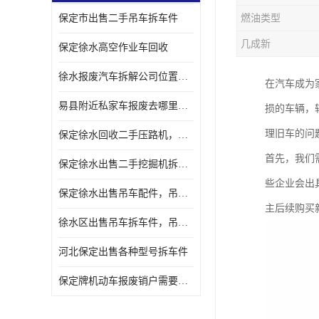
保定市出售二手吊车拆车件
燃油类型
几成新
保定徐水高空作业车回收
徐水报废汽车拆解公司位置，出售二手拆车件发动机
在汽车成为
易县附近私家车报废去哪里，咨询车辆销户流程电话
损的车辆，
理旧车的问
保定徐水回收二手压路机，压路机拆解市场在哪
首先，我们
保定徐水出售二手挖掘机拆车件，挖掘机配件，液压件出售
些企业会出
保定徐水出售吊车配件，吊车拆车件出售
主后续购买
徐水区出售吊车拆车件，吊车液压件，吊车发动机变速箱出售
河北保定出售各种型号拆车件
保定牌机动车报废销户需要带哪些手续，流程咨询