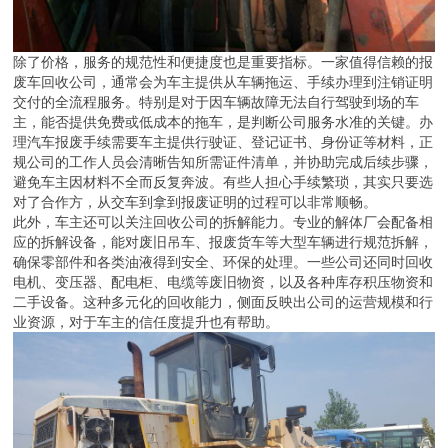
在挑选过程中，建议车主优先选择那些成立时间较长、在当地口碑较
好的公司。长期运营意味着公司经历了行业监管的多次调整，对政策
法规的理解更深入，能帮助车主合规、快速地完成报废程序。诸
如“诚信经营”这样的老牌经营原则，恰恰是判断企业是否可靠的重要
依据。
值得一提的是，随着车辆使用年限的宽松化调整，早期按照15年强
制报废的规定已不断优化。如今，60万公里的引导报废标准更符合
实际用车情况。然而，无论政策如何变化，对于确实需要报废的车
辆，选择一家合规、透明、服务到位的回收公司始终是明智之举。尤
其是保定的车主，可以多留意那些本地长期运营、覆盖车型广泛的回