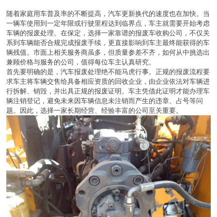
在保定及周边区域，不少车主会优先考虑那些专注于旧车回收多年的
老牌企业。这类公司通常拥有稳定的场地和拆解设备，能同时处理报
废汽车、二手货车、黄标车等多种车型。它们不仅回收报废小轿车，
也覆盖报废货车、报废电车、报废摩托车、报废电动三轮车等各类车
辆。多品类回收意味着公司具备较强的处理能力，也能为不同车主提
供统一、便捷的服务。
价格始终是车主选择服务商的重要考量。过去相当长一段时间里，报
废汽车的价值往往被简单按照“废铁价”来估算，车主辛苦跑完流程，
最终到手的补贴常常只有几百元，几乎可以忽略不计。随着相关行业
新规的实施，报废汽车的回收价格体系已发生积极变化。如今，正规
公司会综合车辆品牌、车型、零部件状况等因素，给出更贴近市场实