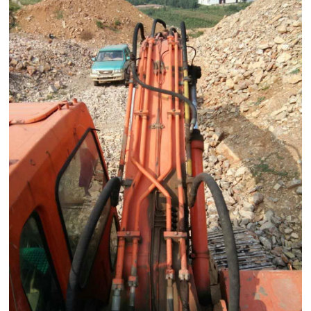
除了价格，服务的规范性和便捷度也是重要指标。一家值得信赖的报
废车回收公司，通常会为车主提供从车辆拖运、手续办理到注销证明
交付的全流程服务。特别是对于因车辆故障无法自行驾驶到场的车
主，能否提供免费或低成本的拖车，是判断公司服务水准的关键。办
理汽车报废手续需要车主提供行驶证、登记证书、身份证等材料，正
规公司的工作人员会清晰告知所需证件清单，并协助完成后续步骤，
避免车主因材料不全而反复奔波。有些人担心手续繁琐，其实只要选
对了合作方，从交车到拿到报废证明的过程可以非常顺畅。
此外，车主还可以关注回收公司的拆解能力。专业的解体厂会配备相
应的拆解设备，能对废旧吊车、报废货车等大型车辆进行规范拆解，
确保零部件和各类油液得到安全、环保的处理。一些公司还同时回收
电机、变压器、配电柜、电缆等废旧物资，以及各种库存积压物资和
二手设备。这种多元化的回收能力，侧面反映出公司的运营规模和行
业资源，对于车主的信任度提升也有帮助。