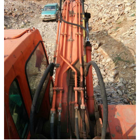
随着家庭用车普及率的不断提高，汽车更新换代的速度也在加快。当
一辆车使用到一定年限或行驶里程达到临界点，车主就需要开始考虑
车辆的报废处理。在保定，选择一家靠谱的报废车收购公司，不仅关
系到车辆能否合规完成报废手续，更直接影响到车主最终能获得的车
辆残值。市面上相关服务商虽多，但质量参差不齐，如何从中挑选出
兼顾价格与服务的公司，值得每位车主认真研究。
首先要明确的是，汽车报废处理绝不能马虎行事。正规的报废流程要
求车主将车辆交售给具备相应资质的回收企业，由企业依法对车辆进
行拆解、销毁，并出具正规的报废证明。车主凭借此证明才能办理车
辆注销登记，避免未来因车辆信息未注销而产生的违章、占号等问
题。因此，选择一家长期经营、经验丰富的公司至关重要。