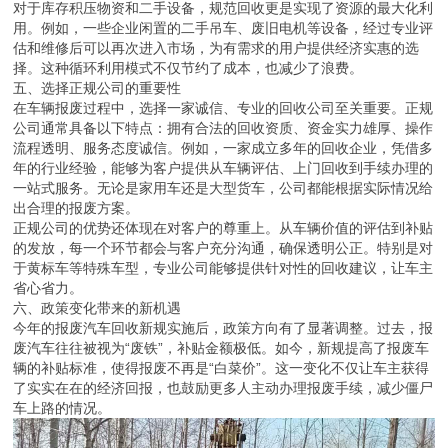
对于库存积压物资和二手设备，规范回收更是实现了资源的最大化利
用。例如，一些企业闲置的二手吊车、废旧电机等设备，经过专业评
估和维修后可以再次进入市场，为有需求的用户提供经济实惠的选
择。这种循环利用模式不仅节约了成本，也减少了浪费。
五、选择正规公司的重要性
在车辆报废过程中，选择一家诚信、专业的回收公司至关重要。正规
公司通常具备以下特点：拥有合法的回收资质、资金实力雄厚、操作
流程透明、服务态度诚信。例如，一家成立多年的回收企业，凭借多
年的行业经验，能够为客户提供从车辆评估、上门回收到手续办理的
一站式服务。无论是家用车还是大型货车，公司都能根据实际情况给
出合理的报废方案。
正规公司的优势还体现在对客户的尊重上。从车辆价值的评估到补贴
的发放，每一个环节都会与客户充分沟通，确保透明公正。特别是对
于黄标车等特殊车型，专业公司能够提供针对性的回收建议，让车主
省心省力。
六、政策变化带来的新机遇
今年的报废汽车回收新规实施后，政策方向有了显著调整。过去，报
废汽车往往被视为“废铁”，补贴金额极低。如今，新规提高了报废车
辆的补贴标准，使得报废不再是“白菜价”。这一变化不仅让车主获得
了实实在在的经济回报，也鼓励更多人主动办理报废手续，减少僵尸
车上路的情况。