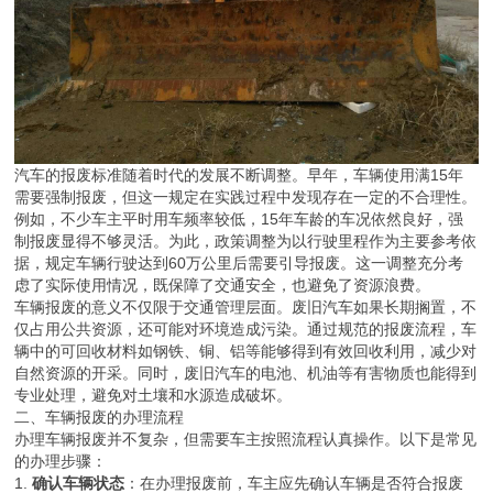
汽车的报废标准随着时代的发展不断调整。早年，车辆使用满15年
需要强制报废，但这一规定在实践过程中发现存在一定的不合理性。
例如，不少车主平时用车频率较低，15年车龄的车况依然良好，强
制报废显得不够灵活。为此，政策调整为以行驶里程作为主要参考依
据，规定车辆行驶达到60万公里后需要引导报废。这一调整充分考
虑了实际使用情况，既保障了交通安全，也避免了资源浪费。
车辆报废的意义不仅限于交通管理层面。废旧汽车如果长期搁置，不
仅占用公共资源，还可能对环境造成污染。通过规范的报废流程，车
辆中的可回收材料如钢铁、铜、铝等能够得到有效回收利用，减少对
自然资源的开采。同时，废旧汽车的电池、机油等有害物质也能得到
专业处理，避免对土壤和水源造成破坏。
二、车辆报废的办理流程
办理车辆报废并不复杂，但需要车主按照流程认真操作。以下是常见
的办理步骤：
1.
确认车辆状态
：在办理报废前，车主应先确认车辆是否符合报废