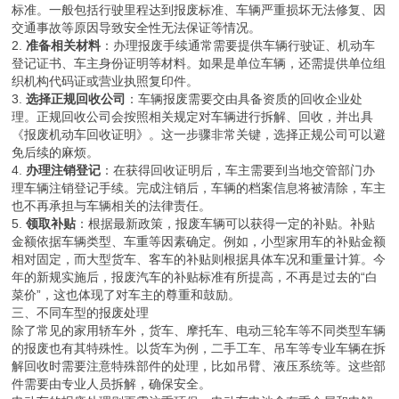
标准。一般包括行驶里程达到报废标准、车辆严重损坏无法修复、因
交通事故等原因导致安全性无法保证等情况。
2.
准备相关材料
：办理报废手续通常需要提供车辆行驶证、机动车
登记证书、车主身份证明等材料。如果是单位车辆，还需提供单位组
织机构代码证或营业执照复印件。
3.
选择正规回收公司
：车辆报废需要交由具备资质的回收企业处
理。正规回收公司会按照相关规定对车辆进行拆解、回收，并出具
《报废机动车回收证明》。这一步骤非常关键，选择正规公司可以避
免后续的麻烦。
4.
办理注销登记
：在获得回收证明后，车主需要到当地交管部门办
理车辆注销登记手续。完成注销后，车辆的档案信息将被清除，车主
也不再承担与车辆相关的法律责任。
5.
领取补贴
：根据最新政策，报废车辆可以获得一定的补贴。补贴
金额依据车辆类型、车重等因素确定。例如，小型家用车的补贴金额
相对固定，而大型货车、客车的补贴则根据具体车况和重量计算。今
年的新规实施后，报废汽车的补贴标准有所提高，不再是过去的“白
菜价”，这也体现了对车主的尊重和鼓励。
三、不同车型的报废处理
除了常见的家用轿车外，货车、摩托车、电动三轮车等不同类型车辆
的报废也有其特殊性。以货车为例，二手工车、吊车等专业车辆在拆
解回收时需要注意特殊部件的处理，比如吊臂、液压系统等。这些部
件需要由专业人员拆解，确保安全。