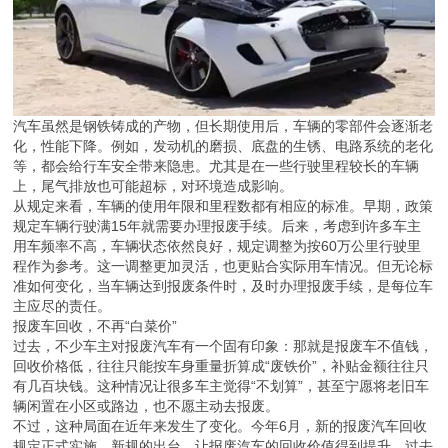
汽车虽然是钢铁铸成的产物，但长期使用后，车辆的零部件会逐渐老
化，性能下降。例如，发动机的磨损、底盘的生锈、电路系统的老化
等，都会给行车安全带来隐患。尤其是在一些行驶里程较长的车辆
上，尾气排放也可能超标，对环境造成影响。
从规定来看，车辆的使用年限和里程数都有相应的标准。早期，政策
规定车辆行驶满15年就需要办理报废手续。后来，考虑到许多车主
用车频率不高，车辆状态依然良好，规定调整为按60万公里行驶里
程作为参考。这一调整更加灵活，也更贴合实际用车情况。但无论标
准如何变化，当车辆达到报废条件时，及时办理报废手续，是每位车
主应尽的责任。
报废车回收，不再“白菜价”
过去，不少车主对报废汽车有一个固有印象：那就是报废车不值钱，
回收价格低，往往只能按车身重量折算成“废铁价”，补贴金额往往只
有几百块钱。这种情况让很多车主觉得“不划算”，甚至宁愿将老旧车
辆闲置在小区或路边，也不愿主动去报废。
不过，这种局面在近年来发生了变化。今年6月，新的报废汽车回收
规定正式实施。新规的出台，让报废汽车的回收价值得到提升。过去