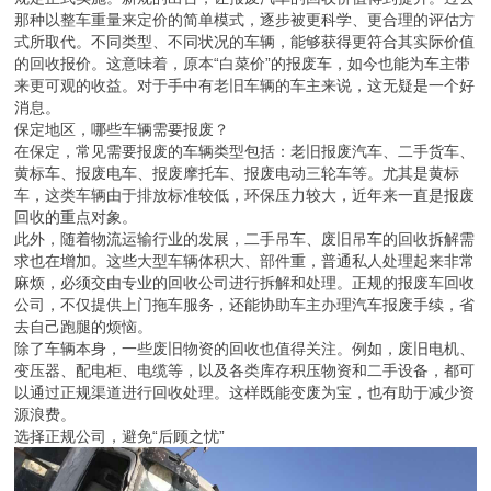
那种以整车重量来定价的简单模式，逐步被更科学、更合理的评估方
式所取代。不同类型、不同状况的车辆，能够获得更符合其实际价值
的回收报价。这意味着，原本“白菜价”的报废车，如今也能为车主带
来更可观的收益。对于手中有老旧车辆的车主来说，这无疑是一个好
消息。
保定地区，哪些车辆需要报废？
在保定，常见需要报废的车辆类型包括：老旧报废汽车、二手货车、
黄标车、报废电车、报废摩托车、报废电动三轮车等。尤其是黄标
车，这类车辆由于排放标准较低，环保压力较大，近年来一直是报废
回收的重点对象。
此外，随着物流运输行业的发展，二手吊车、废旧吊车的回收拆解需
求也在增加。这些大型车辆体积大、部件重，普通私人处理起来非常
麻烦，必须交由专业的回收公司进行拆解和处理。正规的报废车回收
公司，不仅提供上门拖车服务，还能协助车主办理汽车报废手续，省
去自己跑腿的烦恼。
除了车辆本身，一些废旧物资的回收也值得关注。例如，废旧电机、
变压器、配电柜、电缆等，以及各类库存积压物资和二手设备，都可
以通过正规渠道进行回收处理。这样既能变废为宝，也有助于减少资
源浪费。
选择正规公司，避免“后顾之忧”