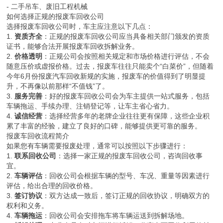
- 二手吊车、废旧工程机械
如何选择正规的报废车回收公司
选择报废车回收公司时，车主应注意以下几点：
1.
资质齐全
：正规的报废车回收公司应当具备相关部门颁发的资质
证书，能够合法开展报废车回收拆解业务。
2.
价格透明
：正规公司会按照相关规定和市场价格进行评估，不会
随意压价或虚报价格。过去，报废车往往只能卖个“白菜价”，但随着
今年6月份报废汽车回收新规的实施，报废车的价值得到了明显提
升，不再像以前那样“不值钱”了。
3.
服务完善
：好的报废车回收公司会为车主提供一站式服务，包括
车辆拖运、手续办理、注销登记等，让车主省心省力。
4.
诚信经营
：选择经营多年的老牌企业往往更有保障，这些企业积
累了丰富的经验，建立了良好的口碑，能够提供更可靠的服务。
报废车回收流程简介
如果您有车辆需要报废处理，通常可以按照以下步骤进行：
1.
联系回收公司
：选择一家正规的报废车回收公司，咨询回收事
宜。
2.
车辆评估
：回收公司会根据车辆的型号、车况、重量等因素进行
评估，给出合理的回收价格。
3.
签订协议
：双方达成一致后，签订正规的回收协议，明确双方的
权利和义务。
4.
车辆拖运
：回收公司会安排拖车将车辆运送到拆解场地。