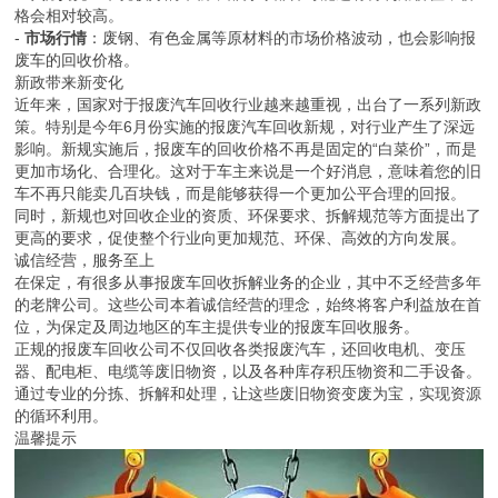
格会相对较高。
-
市场行情
：废钢、有色金属等原材料的市场价格波动，也会影响报
废车的回收价格。
新政带来新变化
近年来，国家对于报废汽车回收行业越来越重视，出台了一系列新政
策。特别是今年6月份实施的报废汽车回收新规，对行业产生了深远
影响。新规实施后，报废车的回收价格不再是固定的“白菜价”，而是
更加市场化、合理化。这对于车主来说是一个好消息，意味着您的旧
车不再只能卖几百块钱，而是能够获得一个更加公平合理的回报。
同时，新规也对回收企业的资质、环保要求、拆解规范等方面提出了
更高的要求，促使整个行业向更加规范、环保、高效的方向发展。
诚信经营，服务至上
在保定，有很多从事报废车回收拆解业务的企业，其中不乏经营多年
的老牌公司。这些公司本着诚信经营的理念，始终将客户利益放在首
位，为保定及周边地区的车主提供专业的报废车回收服务。
正规的报废车回收公司不仅回收各类报废汽车，还回收电机、变压
器、配电柜、电缆等废旧物资，以及各种库存积压物资和二手设备。
通过专业的分拣、拆解和处理，让这些废旧物资变废为宝，实现资源
的循环利用。
温馨提示