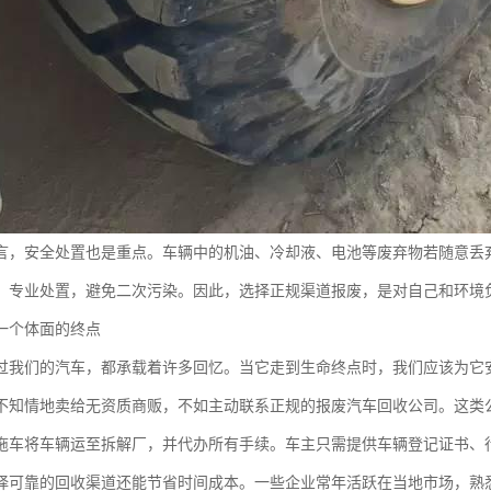
言，安全处置也是重点。车辆中的机油、冷却液、电池等废弃物若随意丢
、专业处置，避免二次污染。因此，选择正规渠道报废，是对自己和环境
一个体面的终点
过我们的汽车，都承载着许多回忆。当它走到生命终点时，我们应该为它
不知情地卖给无资质商贩，不如主动联系正规的报废汽车回收公司。这类
拖车将车辆运至拆解厂，并代办所有手续。车主只需提供车辆登记证书、
择可靠的回收渠道还能节省时间成本。一些企业常年活跃在当地市场，熟