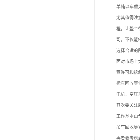
单纯以车重
尤其值得注
程，让整个
司，不仅能
选择合适的
面对市场上
营许可和拆
标车回收等
电机、变压
其次要关注
工作基本由
吊车回收等
再者要考虑