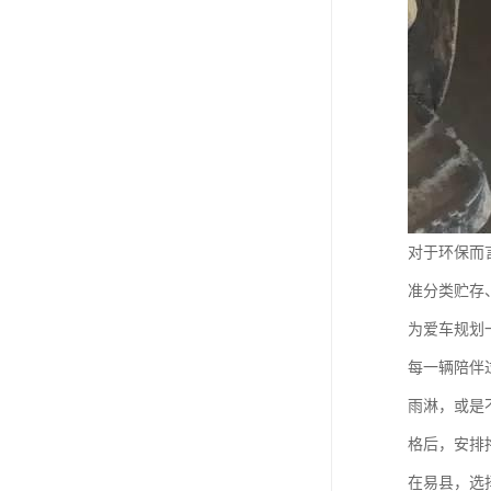
对于环保而
准分类贮存
为爱车规划
每一辆陪伴
雨淋，或是
格后，安排
在易县，选