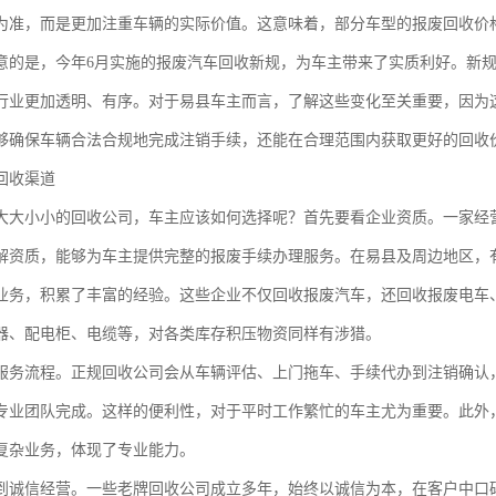
为准，而是更加注重车辆的实际价值。这意味着，部分车型的报废回收价
意的是，今年6月实施的报废汽车回收新规，为车主带来了实质利好。新
行业更加透明、有序。对于易县车主而言，了解这些变化至关重要，因为
够确保车辆合法合规地完成注销手续，还能在合理范围内获取更好的回收
回收渠道
大大小小的回收公司，车主应该如何选择呢？首先要看企业资质。一家经
解资质，能够为车主提供完整的报废手续办理服务。在易县及周边地区，
业务，积累了丰富的经验。这些企业不仅回收报废汽车，还回收报废电车
器、配电柜、电缆等，对各类库存积压物资同样有涉猎。
服务流程。正规回收公司会从车辆评估、上门拖车、手续代办到注销确认
专业团队完成。这样的便利性，对于平时工作繁忙的车主尤为重要。此外
复杂业务，体现了专业能力。
到诚信经营。一些老牌回收公司成立多年，始终以诚信为本，在客户中口