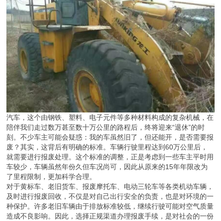
汽车，这个由钢铁、塑料、电子元件等多种材料构成的复杂机械，在
陪伴我们走过数万甚至数十万公里的路程后，终将迎来“退休”的时
刻。不少车主可能会疑惑：我的车虽然旧了，但还能开，是否需要报
废？其实，这背后有明确的标准。车辆行驶里程达到60万公里后，
就需要进行报废处理。这个标准的调整，正是考虑到一些车主平时用
车较少，车辆虽然年份久但车况尚可，因此从原来的15年年限改为
了里程限制，更加科学合理。
对于黄标车、老旧货车、报废摩托车、电动三轮车等各类机动车辆，
及时进行报废回收，不仅是对自己出行安全的负责，也是对环境的一
种保护。许多老旧车辆由于排放标准较低，继续行驶可能对空气质量
造成不良影响。因此，选择正规渠道办理报废手续，是对社会的一份