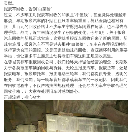
贡献。
报废车回收，告别“白菜价”
过去，不少车主对报废车回收的印象是“不值钱”，甚至觉得处理起来
麻烦。早期报废汽车的补贴往往只看车辆重量，补贴金额也相对有
限，几百元的回收价格让不少车主宁愿把车闲置在角落，也不愿去办
理手续。然而，近年来情况发生了积极的变化。今年6月，关于报废
汽车回收的新规正式实施，这意味着报废车回收迎来了新的局面。新
规实施后，报废汽车不再是过去那种“白菜价”，车主在办理报废时能
获得更为合理的回报。这是国家鼓励规范回收、资源循环利用的重要
举措，也让更多车主愿意主动将老旧车辆送到正规回收渠道。
在蓉城黄标车报废回收公司，我们始终秉持诚信经营的理念，长期致
力于各类报废车辆的回收与拆解。无论是报废汽车、报废货车，还是
报废电车、报废摩托车、报废电动三轮车，我们都提供专业、透明的
服务。我们深知，每一辆车背后都承载着车主的一段记忆，因此我们
在回收过程中，不仅严格按照规程处理，还会尽力为车主争取合理的
回收价格，让大家在处理旧车时感到舒心。
正规流程，省心省力